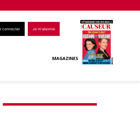
e connecter
Je m'abonne
MAGAZINES