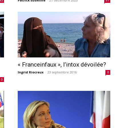
Patrick Eudeline
-
21 décembre 2023
82
57
« Franceinfaux », l’intox dévoilée?
Ingrid Riocreux
-
23 septembre 2016
0
0