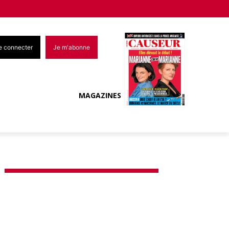
e connecter
Je m'abonne
MAGAZINES