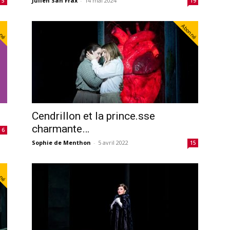
Julien San Frax
-
14 mai 2024
5
19
nné
Abonné
n
Cendrillon et la prince.sse
charmante…
6
Sophie de Menthon
-
5 avril 2022
15
nné