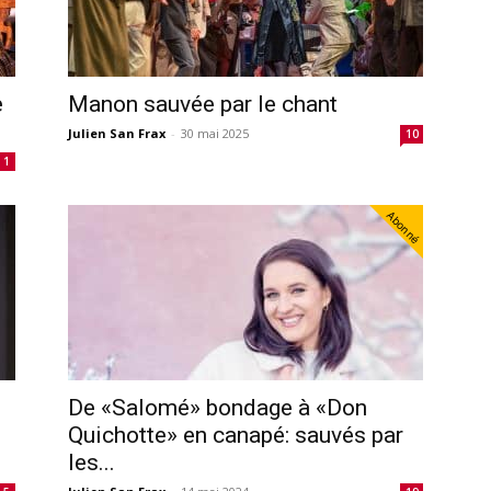
e
Manon sauvée par le chant
Julien San Frax
-
30 mai 2025
10
1
Abonné
De «Salomé» bondage à «Don
Quichotte» en canapé: sauvés par
les...