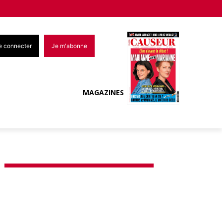
e connecter
Je m'abonne
MAGAZINES