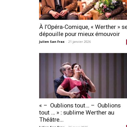
À l’Opéra-Comique, « Werther » s
dépouille pour mieux émouvoir
Julien San Frax
-
21 janvier 2026
« – Oublions tout… – Oublions
tout … » : sublime Werther au
Théâtre...