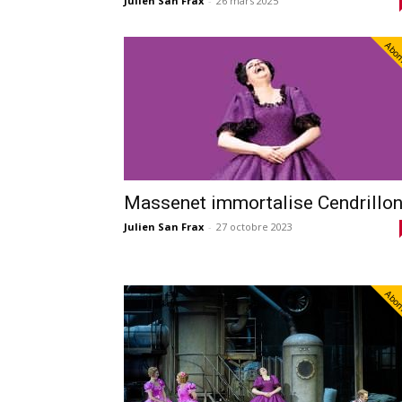
Julien San Frax
-
26 mars 2025
Abo
Massenet immortalise Cendrillo
Julien San Frax
-
27 octobre 2023
Abo