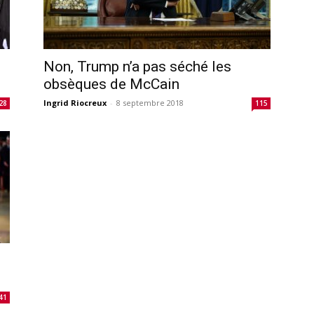
Non, Trump n’a pas séché les
obsèques de McCain
Ingrid Riocreux
-
8 septembre 2018
28
115
41