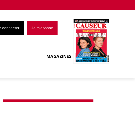
e connecter
Je m'abonne
MAGAZINES