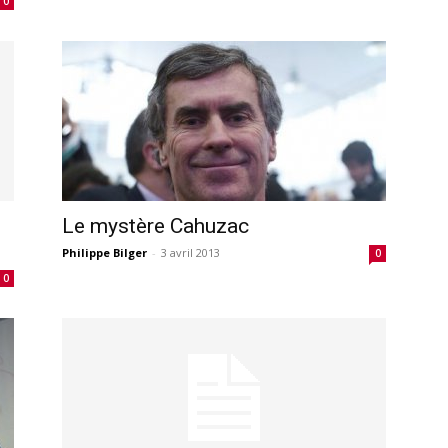
0
Le mystère Cahuzac
Philippe Bilger
-
3 avril 2013
0
0