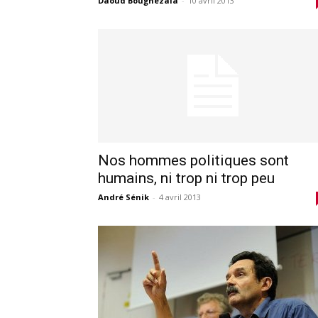
Daoud Boughezala
-
10 avril 2013
Nos hommes politiques sont
humains, ni trop ni trop peu
André Sénik
-
4 avril 2013