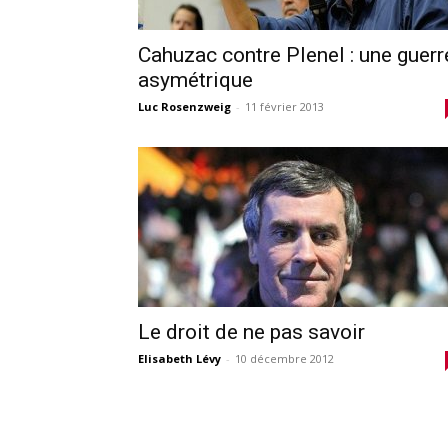
Cahuzac contre Plenel : une guerr
asymétrique
Luc Rosenzweig
-
11 février 2013
Le droit de ne pas savoir
Elisabeth Lévy
-
10 décembre 2012