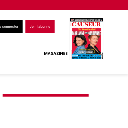
e connecter
Je m'abonne
MAGAZINES