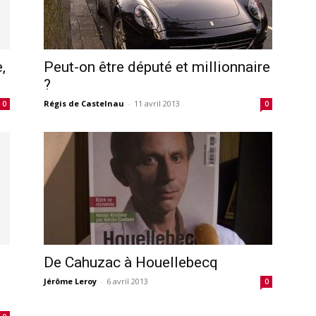
,
Peut-on être député et millionnaire
?
Régis de Castelnau
-
11 avril 2013
0
0
De Cahuzac à Houellebecq
Jérôme Leroy
-
6 avril 2013
0