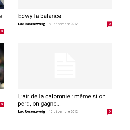
e
Edwy la balance
Luc Rosenzweig
-
31 décembre 2012
0
0
L’air de la calomnie : même si on
perd, on gagne...
0
Luc Rosenzweig
-
10 décembre 2012
0