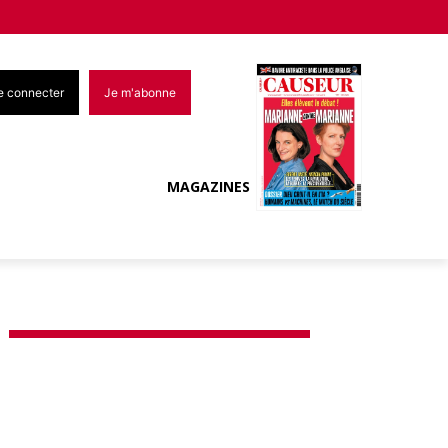
e connecter
Je m'abonne
MAGAZINES