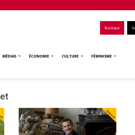
Boutique
S
MÉDIAS
ÉCONOMIE
CULTURE
FÉMINISME
et
nné
Abonné