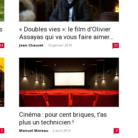
s
« Doubles vies »: le film d’Olivier
Assayas qui va vous faire aimer...
Jean Chauvet
-
16 janvier 2019
34
33
nné
Cinéma : pour cent briques, t’as
plus un technicien !
Manuel Moreau
-
2 avril 2013
3
0