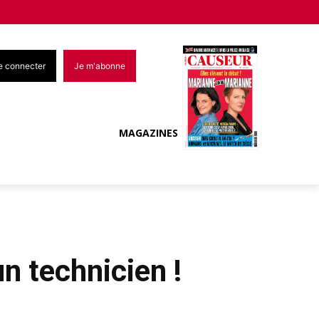
e connecter
Je m'abonne
MAGAZINES
un technicien !