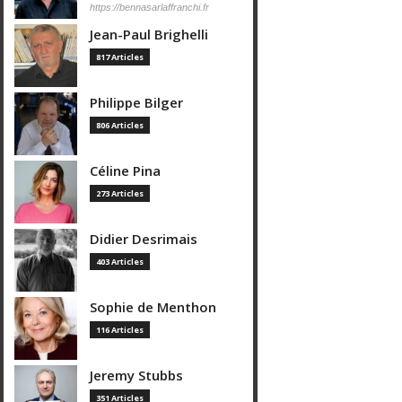
https://bennasarlaffranchi.fr
Jean-Paul Brighelli
817 Articles
Philippe Bilger
806 Articles
Céline Pina
273 Articles
Didier Desrimais
403 Articles
Sophie de Menthon
116 Articles
Jeremy Stubbs
351 Articles