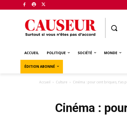
Boutique
ACCUEIL
POLITIQUE
SOCIÉTÉ
MONDE
ÉDITION ABONNÉ
Accueil
Culture
Cinéma : pour cent briques, t’as pl
Cinéma : pour 