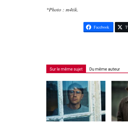
*Photo : m4tik.
Facebook
T
Sur le même sujet
Du même auteur