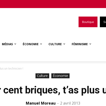
Boutique
S
MÉDIAS
ÉCONOMIE
CULTURE
FÉMINISME
us un technicien !
Culture
Économie
cent briques, t’as plus 
Manuel Moreau
-
2 avril 2013