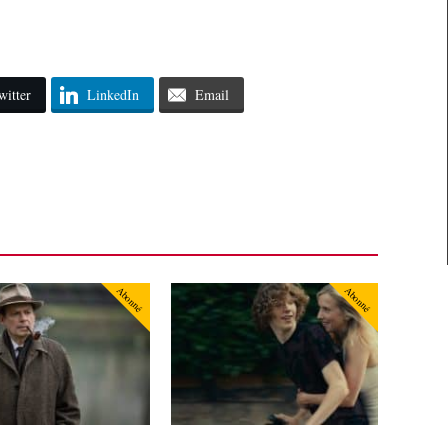
witter
LinkedIn
Email
Abonné
Abonné