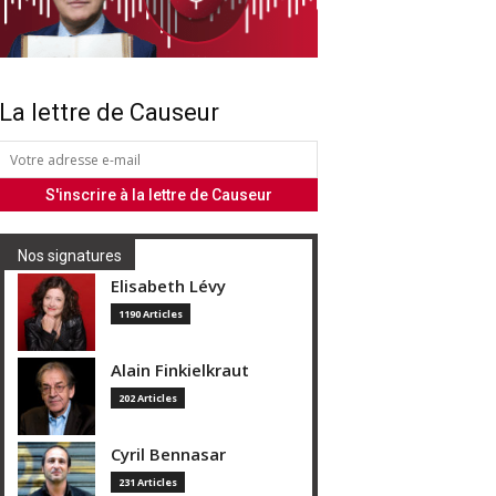
La lettre de Causeur
Nos signatures
Elisabeth Lévy
1190 Articles
Alain Finkielkraut
202 Articles
Cyril Bennasar
231 Articles