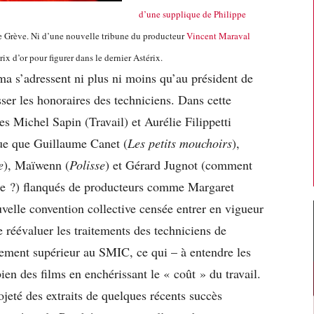
d’une supplique de Philippe
e Grève. Ni d’une nouvelle tribune du producteur
Vincent Maraval
prix d’or pour figurer dans le dernier Astérix.
ma s’adressent ni plus ni moins qu’au président de
er les honoraires des techniciens. Dans cette
es Michel Sapin (Travail) et Aurélie Filippetti
gue que Guillaume Canet (
Les petits mouchoirs
),
e
), Maïwenn (
Polisse
) et Gérard Jugnot (comment
de ?) flanqués de producteurs comme Margaret
uvelle convention collective censée entrer en vigueur
de réévaluer les traitements des techniciens de
rement supérieur au SMIC, ce qui – à entendre les
ien des films en enchérissant le « coût » du travail.
ojeté des extraits de quelques récents succès