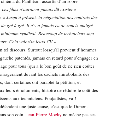
u cinéma du Panthéon, assortis d’un sobre
 ces films n’auraient jamais dû exister.»
 :
« Jusqu’à présent, la négociation des contrats des
t de gré à gré. Il n’y a jamais eu de soucis malgré
u minimum syndical. Beaucoup de techniciens sont
eurs. Cela valorise leurs CV.»
un tel discours. Surtout lorsqu’il provient d’hommes
e gauche patentés, jamais en retard pour s’engager en
age pour tous (qui a le bon goût de ne rien coûter
nrageraient devant les cachets mirobolants des
, dont certaines ont paraphé la pétition, et
ux leurs émoluments, histoire de réduire le coût des
écents aux techniciens. Poujadistes, va !
défendent une juste cause, c’est que le Dupont
ans son coin.
Jean-Pierre Mocky
ne mâche pas ses