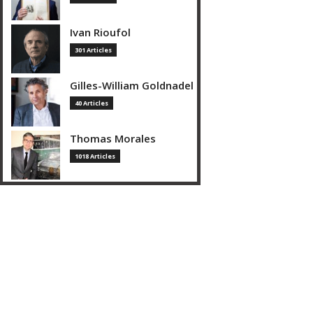
Ivan Rioufol
301 Articles
Gilles-William Goldnadel
40 Articles
Thomas Morales
1018 Articles