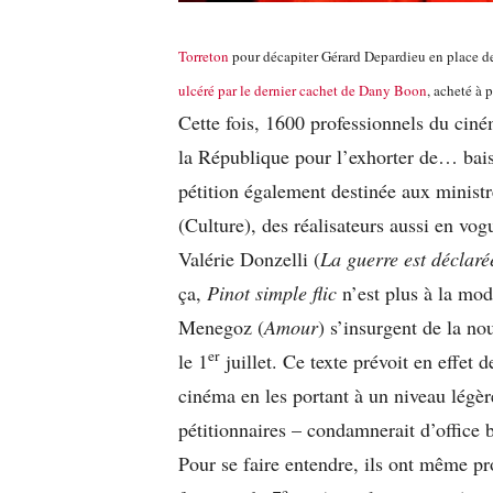
Torreton
pour décapiter Gérard Depardieu en place d
ulcéré par le dernier cachet de Dany Boon
, acheté à 
Cette fois, 1600 professionnels du ciné
la République pour l’exhorter de… baiss
pétition également destinée aux ministr
(Culture), des réalisateurs aussi en vo
Valérie Donzelli (
La guerre est déclaré
ça,
Pinot simple flic
n’est plus à la mo
Menegoz (
Amour
) s’insurgent de la no
er
le 1
juillet. Ce texte prévoit en effet 
cinéma en les portant à un niveau légè
pétitionnaires – condamnerait d’office b
Pour se faire entendre, ils ont même pr
e