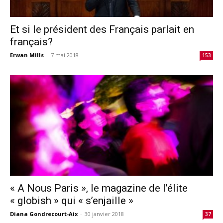
Et si le président des Français parlait en
français?
Erwan Mills
-
7 mai 2018
153
« A Nous Paris », le magazine de l’élite
« globish » qui « s’enjaille »
Diana Gondrecourt-Aix
-
30 janvier 2018
37