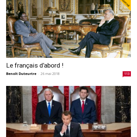
Abonné
Le français d’abord !
Benoît Duteurtre
-
26 mai 2018
113