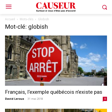
Accueil
Mots-clés
Globish
Mot-clé: globish
Français, l’exemple québécois n’existe pas
David Leroux
-
31 mai 2018
0