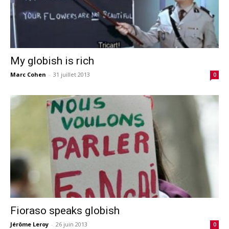
My globish is rich
Marc Cohen
-
31 juillet 2013
0
Fioraso speaks globish
Jérôme Leroy
-
26 juin 2013
0