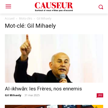
Accueil
Mots-clés
Gil Mihaely
Mot-clé: Gil Mihaely
Al-ikhwān: les Frères, nos ennemis
Gil Mihaely
-
31 mai 2025
202