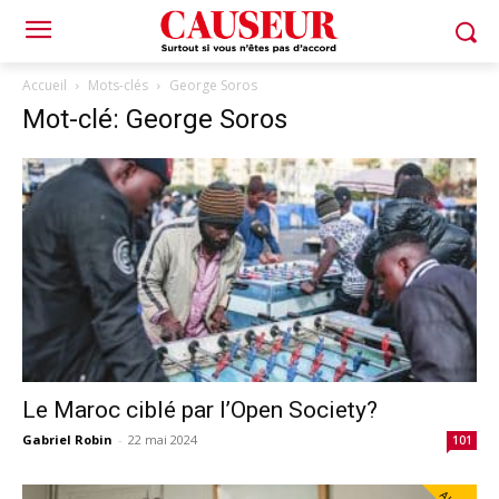
Accueil
Mots-clés
George Soros
Mot-clé: George Soros
Le Maroc ciblé par l’Open Society?
Gabriel Robin
-
22 mai 2024
101