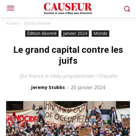
Accueil
Édition Abonné
Édition Abonné
Janvier 2024
Monde
Le grand capital contre les
juifs
Qui finance le lobby propalestinien ? Enquête
Jeremy Stubbs
-
20 janvier 2024