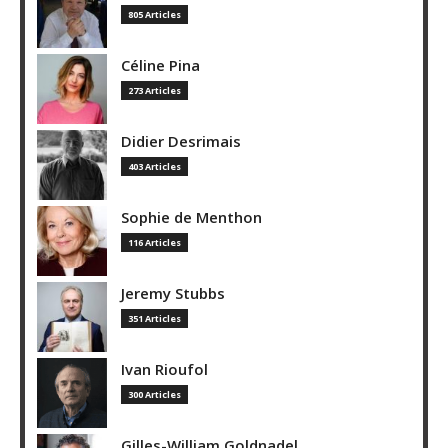
805 Articles
Céline Pina
273 Articles
Didier Desrimais
403 Articles
Sophie de Menthon
116 Articles
Jeremy Stubbs
351 Articles
Ivan Rioufol
300 Articles
Gilles-William Goldnadel