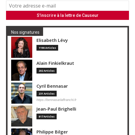
Nos signatures
Elisabeth Lévy
1190 Articles
Alain Finkielkraut
202 Articles
Cyril Bennasar
231 Articles
https://bennasarlaffranchi.fr
Jean-Paul Brighelli
817 Articles
Philippe Bilger