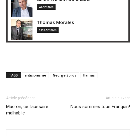
40 Articles
Thomas Morales
1018 Articles
TAGS
antisionisme
George Soros
Hamas
Article précédent
Article suivant
Macron, ce faussaire
Nous sommes tous Franquin!
malhabile