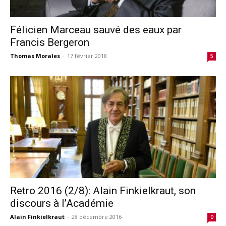
Félicien Marceau sauvé des eaux par
Francis Bergeron
Thomas Morales
-
17 février 2018
5
Retro 2016 (2/8): Alain Finkielkraut, son
discours à l’Académie
Alain Finkielkraut
-
28 décembre 2016
0