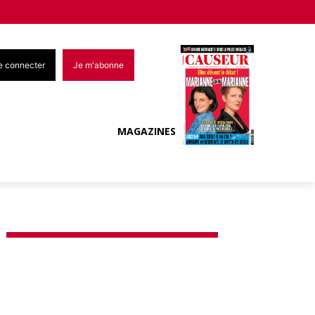
e connecter
Je m'abonne
MAGAZINES