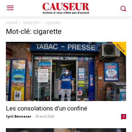
Accueil
Mots-clés
Cigarette
Mot-clé: cigarette
Abonné
Les consolations d’un confiné
Cyril Bennasar
-
29 avril 2020
9