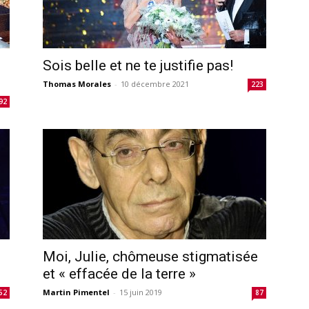
Sois belle et ne te justifie pas!
Thomas Morales
-
10 décembre 2021
223
92
Moi, Julie, chômeuse stigmatisée
et « effacée de la terre »
Martin Pimentel
-
15 juin 2019
52
87