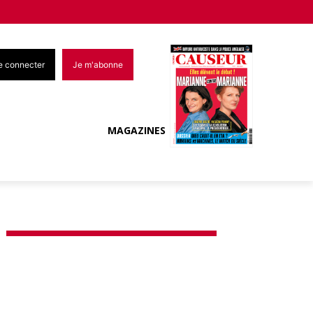
e connecter
Je m'abonne
MAGAZINES