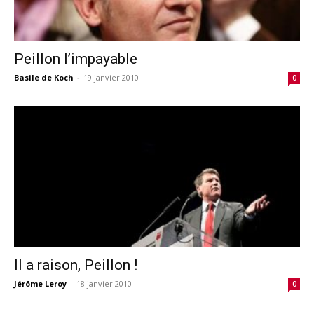
Peillon l’impayable
Basile de Koch
-
19 janvier 2010
0
Il a raison, Peillon !
Jérôme Leroy
-
18 janvier 2010
0