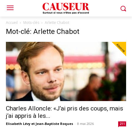
Accueil
Mots-clés
Arlette Chabot
Mot-clé: Arlette Chabot
Abonné
Charles Alloncle: «J’ai pris des coups, mais
j’ai appris à les...
Elisabeth Lévy et Jean-Baptiste Roques
-
8 mai 2026
211