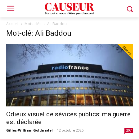
Accueil
Mots-clés
Ali Baddou
Mot-clé: Ali Baddou
Abonné
Odieux visuel de sévices publics: ma guerre
est déclarée
Gilles-William Goldnadel
-
12 octobre 2025
207