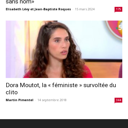
sans nom»
Elisabeth Lévy et Jean-Baptiste Roques
-
15 mars 2024
175
Dora Moutot, la « féministe » survoltée du
clito
Martin Pimentel
-
14 septembre 2018
344