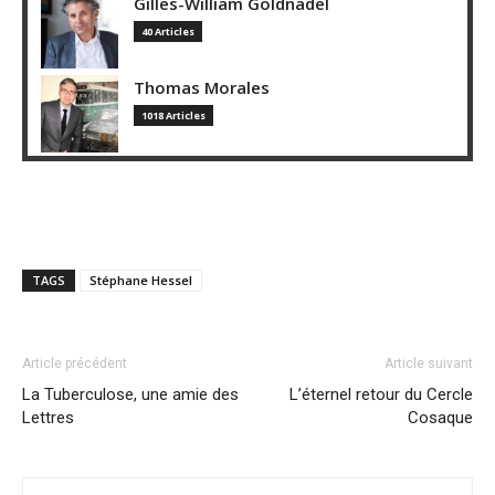
Gilles-William Goldnadel
40 Articles
Thomas Morales
1018 Articles
TAGS
Stéphane Hessel
Article précédent
Article suivant
La Tuberculose, une amie des
L’éternel retour du Cercle
Lettres
Cosaque