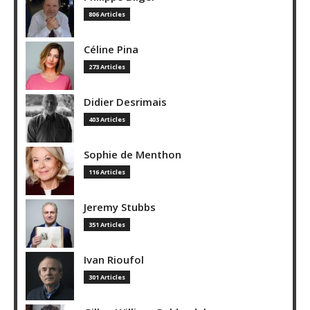
806 Articles
Céline Pina
273 Articles
Didier Desrimais
403 Articles
Sophie de Menthon
116 Articles
Jeremy Stubbs
351 Articles
Ivan Rioufol
301 Articles