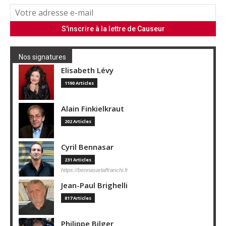
Nos signatures
Elisabeth Lévy
1190 Articles
Alain Finkielkraut
202 Articles
Cyril Bennasar
231 Articles
https://bennasarlaffranchi.fr
Jean-Paul Brighelli
817 Articles
Philippe Bilger