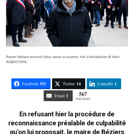
Robert Ménard entouré d'élus venus le soutenir, hier à Montpellier © Alain
ROBERT/SIPA
551
14
1
Facebook
Twitter
LinkedIn
567
1
Email
PARTAGES
En refusant hier la procédure de
reconnaissance préalable de culpabilité
qu’on lui proposait, le maire de Béziers