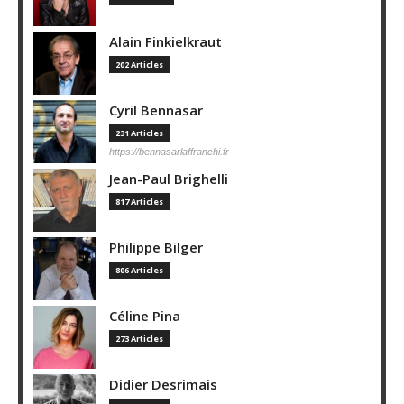
Alain Finkielkraut
202 Articles
Cyril Bennasar
231 Articles
https://bennasarlaffranchi.fr
Jean-Paul Brighelli
817 Articles
Philippe Bilger
806 Articles
Céline Pina
273 Articles
Didier Desrimais