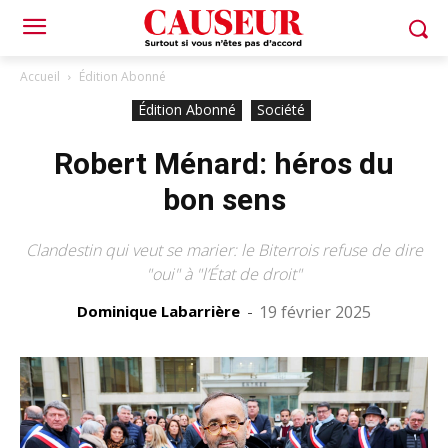
Accueil
Édition Abonné
Édition Abonné
Société
Robert Ménard: héros du
bon sens
Clandestin qui veut se marier: le Biterrois refuse de dire
"oui" à "l’État de droit"
Dominique Labarrière
-
19 février 2025