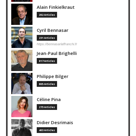
Alain Finkielkraut
202 Articles
Cyril Bennasar
231 Articles
https://bennasarlaffranchi.fr
Jean-Paul Brighelli
817 Articles
Philippe Bilger
805 Articles
Céline Pina
273 Articles
Didier Desrimais
403 Articles