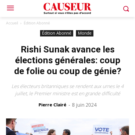
Accueil
Édition Abonné
Édition Abonné
Monde
Rishi Sunak avance les
élections générales: coup
de folie ou coup de génie?
Les électeurs britanniques se rendent aux urnes le 4
juillet, le Premier ministre est en grande difficulté
Pierre Clairé
-
8 juin 2024