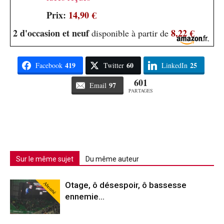
Prix:
14,90 €
2 d'occasion et neuf
8,22 €
disponible à partir de
419
60
25
Facebook
Twitter
LinkedIn
601
97
Email
PARTAGES
Sur le même sujet
Du même auteur
Abonné
Otage, ô désespoir, ô bassesse
ennemie…