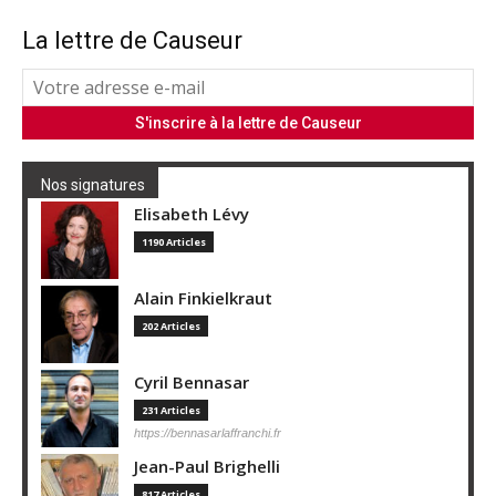
La lettre de Causeur
Nos signatures
Elisabeth Lévy
1190 Articles
Alain Finkielkraut
202 Articles
Cyril Bennasar
231 Articles
https://bennasarlaffranchi.fr
Jean-Paul Brighelli
817 Articles