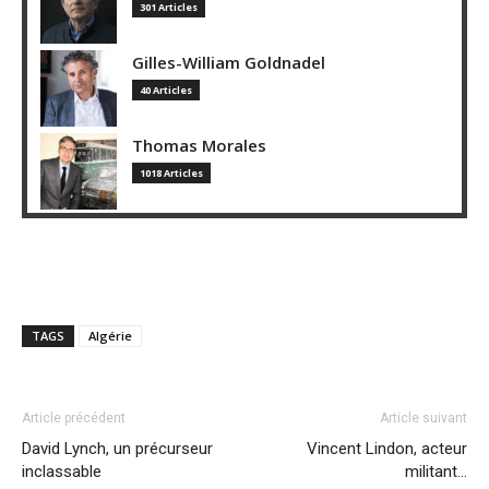
301 Articles
Gilles-William Goldnadel
40 Articles
Thomas Morales
1018 Articles
TAGS
Algérie
Article précédent
Article suivant
David Lynch, un précurseur
Vincent Lindon, acteur
inclassable
militant…