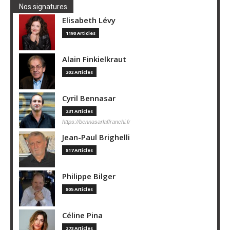
Nos signatures
Elisabeth Lévy
1190 Articles
Alain Finkielkraut
202 Articles
Cyril Bennasar
231 Articles
https://bennasarlaffranchi.fr
Jean-Paul Brighelli
817 Articles
Philippe Bilger
805 Articles
Céline Pina
273 Articles