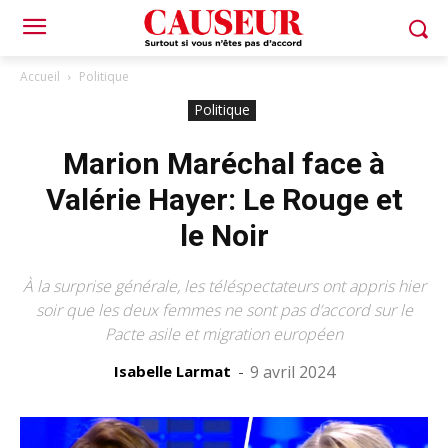
Accueil
Politique
Politique
Marion Maréchal face à
Valérie Hayer: Le Rouge et
le Noir
À la surprise générale, les téléspectateurs ont appris hier
soir que les deux femmes ne sont pas d’accord sur le
Pacte asile et migration européen
Isabelle Larmat
-
9 avril 2024