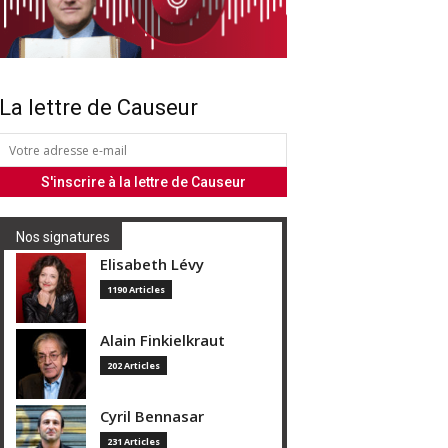
La lettre de Causeur
Nos signatures
Elisabeth Lévy
1190 Articles
Alain Finkielkraut
202 Articles
Cyril Bennasar
231 Articles