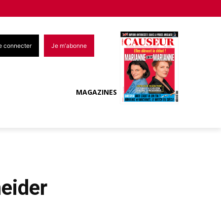
e connecter
Je m'abonne
MAGAZINES
neider