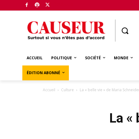
Boutique
ACCUEIL
POLITIQUE
SOCIÉTÉ
MONDE
ÉDITION ABONNÉ
Accueil
Culture
La « belle vie » de Maria Schneide
La « 