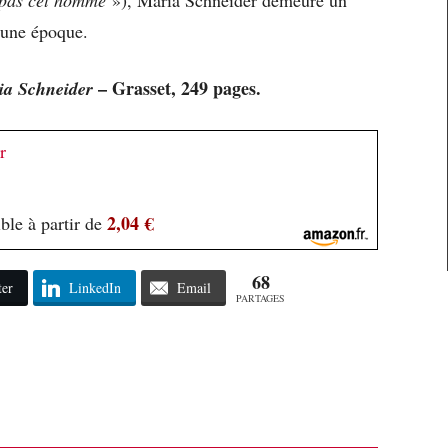
 une époque.
– Grasset, 249 pages.
ia Schneider
r
2,04 €
ble à partir de
68
ter
LinkedIn
Email
PARTAGES