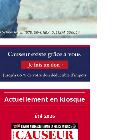
a Schneider en 1978. SIPA. REX40181274_000004
Actuellement en kiosque
Été 2026