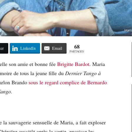
Mari
68
ter
LinkedIn
Email
PARTAGES
’elle son amie et bonne fée
Brigitte Bardot
. Maria
oire de tous la jeune fille du
Dernier Tango à
Marlon Brando
sous le regard complice de Bernardo
Tango
.
e la sauvagerie sensuelle de Maria, a fait exploser
’héroïne aussitôt après la sortie, encaisse les