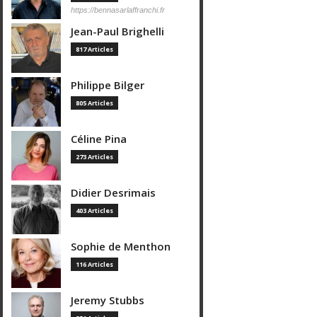
https://bennasarlaffranchi.fr
Jean-Paul Brighelli
817 Articles
Philippe Bilger
805 Articles
Céline Pina
273 Articles
Didier Desrimais
403 Articles
Sophie de Menthon
116 Articles
Jeremy Stubbs