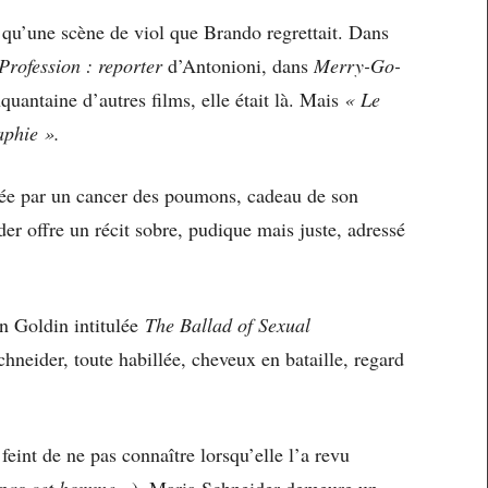
 qu’une scène de viol que Brando regrettait. Dans
Profession : reporter
d’Antonioni, dans
Merry-Go-
uantaine d’autres films, elle était là. Mais
«
Le
aphie ».
tée par un cancer des poumons, cadeau de son
der offre un récit sobre, pudique mais juste, adressé
n Goldin intitulée
The Ballad of Sexual
chneider, toute habillée, cheveux en bataille, regard
feint de ne pas connaître lorsqu’elle l’a revu
s pas cet homme
»), Maria Schneider demeure un