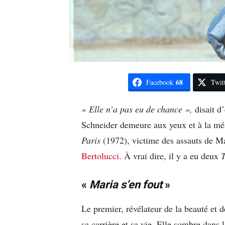
68
Facebook
Twit
« Elle n’a pas eu de chance »,
disait d
Schneider demeure aux yeux et à la mém
Paris
(1972), victime des assauts de 
Bertolucci
. À vrai dire, il y a eu deux
«
Maria s’en fout
»
Le premier, révélateur de la beauté et d
sa carrière et sa vie. Elle sombre dans l