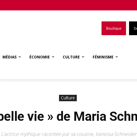
Boutique
S
MÉDIAS
ÉCONOMIE
CULTURE
FÉMINISME
r
Culture
belle vie » de Maria Sch
L’actrice mythique racontée par sa cousine, Vanessa Schneider