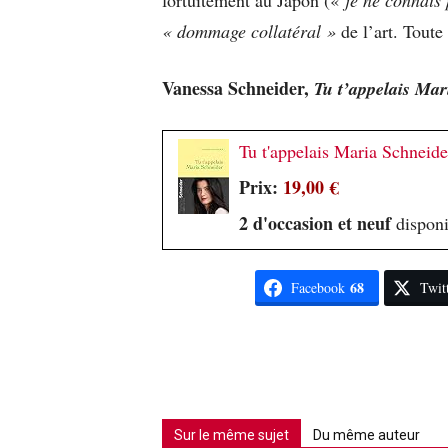
« dommage collatéral »
de l’art. Toute
Vanessa Schneider
,
Tu t’appelais Mar
Tu t'appelais Maria Schneide
Prix:
19,00 €
2 d'occasion et neuf
disponi
68
Facebook
Twit
Sur le même sujet
Du même auteur