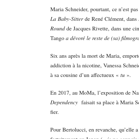
Maria Schneider, pourtant, ce n’est pas
La Baby-Sitter
de René Clément, dans
Round
de Jacques Rivette, dans une cinq
Tango
a dévoré le reste de (sa) filmogr
Six ans après la mort de Maria, empor
addiction à la nicotine, Vanessa Schnei
à sa cousine d’un affectueux «
tu
».
En 2017, au MoMa, l’exposition de Na
Dependency
faisait sa place à Maria S
fier.
Pour Bertolucci, en revanche, qu’elle a 
fortuitement au Japon («
je ne connai