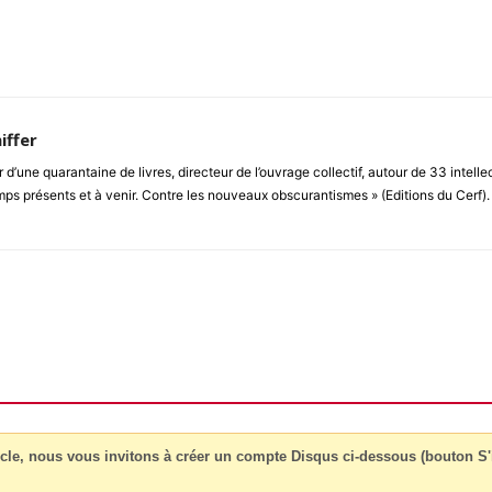
iffer
r d’une quarantaine de livres, directeur de l’ouvrage collectif, autour de 33 intel
s présents et à venir. Contre les nouveaux obscurantismes » (Editions du Cerf).
cle, nous vous invitons à créer un compte Disqus ci-dessous (bouton S'i