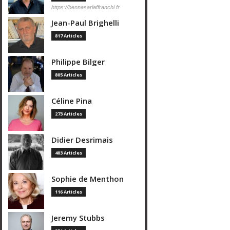
https://bennasarlaffranchi.fr
Jean-Paul Brighelli
817 Articles
Philippe Bilger
805 Articles
Céline Pina
273 Articles
Didier Desrimais
403 Articles
Sophie de Menthon
116 Articles
Jeremy Stubbs