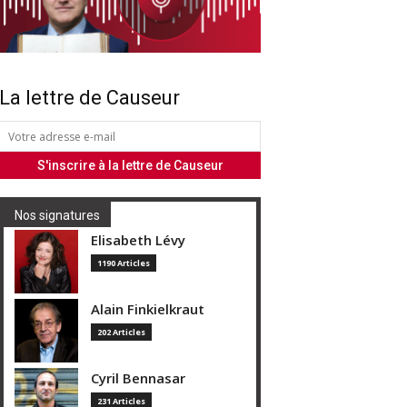
La lettre de Causeur
Nos signatures
Elisabeth Lévy
1190 Articles
Alain Finkielkraut
202 Articles
Cyril Bennasar
231 Articles