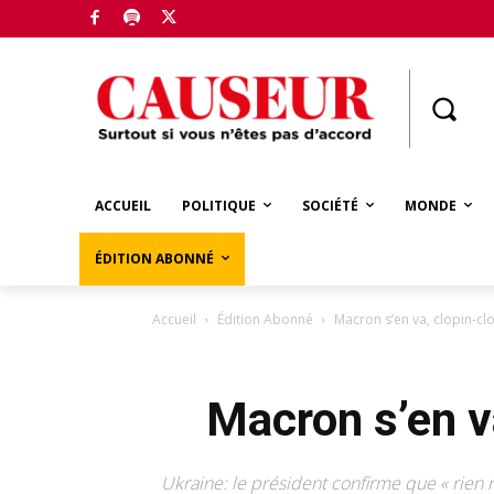
Boutique
ACCUEIL
POLITIQUE
SOCIÉTÉ
MONDE
ÉDITION ABONNÉ
Accueil
Édition Abonné
Macron s’en va, clopin-cl
Macron s’en va
Ukraine: le président confirme que « rien 