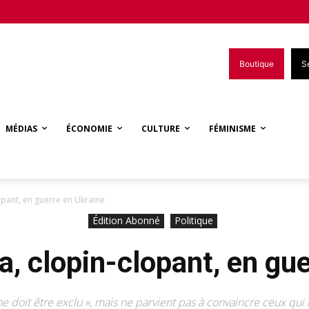
Boutique
S
MÉDIAS
ÉCONOMIE
CULTURE
FÉMINISME
opant, en guerre en Ukraine
Édition Abonné
Politique
, clopin-clopant, en gu
ne doit être exclu », mais ne parvient pas à convaincre ceux q