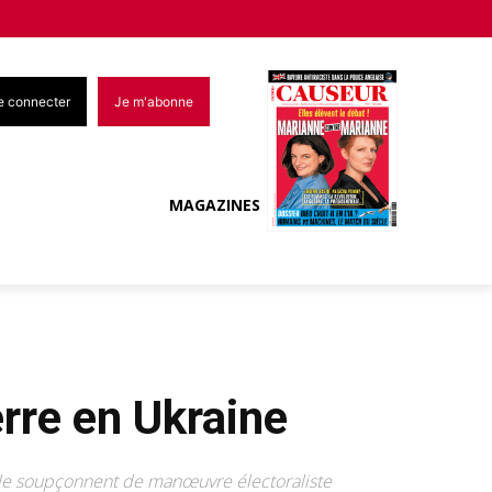
e connecter
Je m'abonne
MAGAZINES
erre en Ukraine
ui le soupçonnent de manœuvre électoraliste