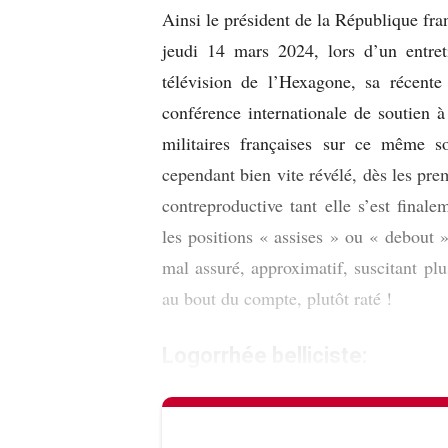
Ainsi le président de la République fra
jeudi 14 mars 2024, lors d’un entret
télévision de l’Hexagone, sa récente 
conférence internationale de soutien à
militaires françaises sur ce même s
cependant bien vite révélé, dès les pr
contreproductive tant elle s’est final
les positions « assises » ou « debout »
mal assuré, approximatif, suscitant plu
au bout du compte, plutôt raté !
Logorrhée belliciste: