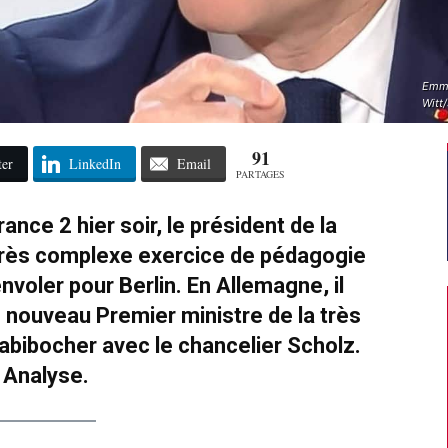
Emma
Witt
91
ter
LinkedIn
Email
PARTAGES
rance 2 hier soir, le président de la
n très complexe exercice de pédagogie
envoler pour Berlin. En Allemagne, il
 nouveau Premier ministre de la très
rabibocher avec le chancelier Scholz.
Analyse.