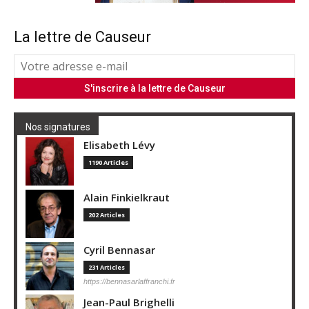
La lettre de Causeur
Nos signatures
Elisabeth Lévy
1190 Articles
Alain Finkielkraut
202 Articles
Cyril Bennasar
231 Articles
https://bennasarlaffranchi.fr
Jean-Paul Brighelli