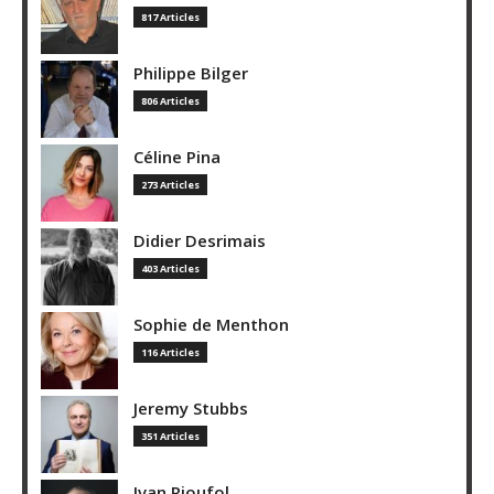
817 Articles
Philippe Bilger
806 Articles
Céline Pina
273 Articles
Didier Desrimais
403 Articles
Sophie de Menthon
116 Articles
Jeremy Stubbs
351 Articles
Ivan Rioufol