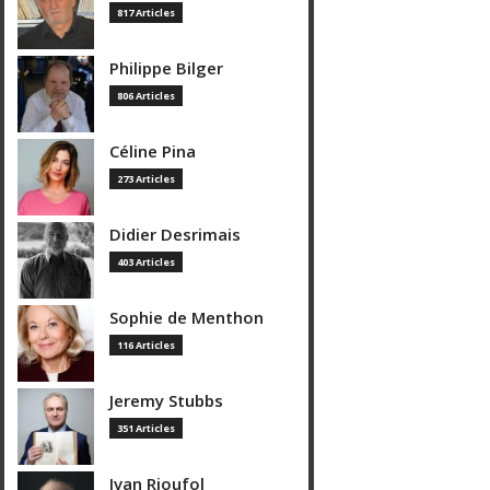
817 Articles
Philippe Bilger
806 Articles
Céline Pina
273 Articles
Didier Desrimais
403 Articles
Sophie de Menthon
116 Articles
Jeremy Stubbs
351 Articles
Ivan Rioufol