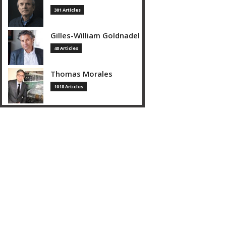
301 Articles
Gilles-William Goldnadel
40 Articles
Thomas Morales
1018 Articles