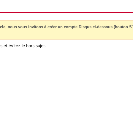
cle, nous vous invitons à créer un compte Disqus ci-dessous (bouton S'i
 et évitez le hors sujet.