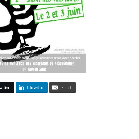
witter
LinkedIn
Email