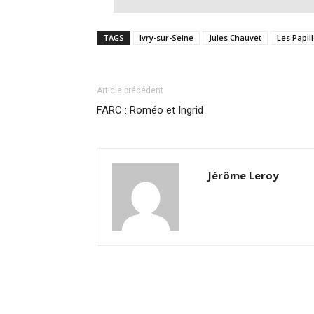
TAGS
Ivry-sur-Seine
Jules Chauvet
Les Papil
Article précédent
FARC : Roméo et Ingrid
Jérôme Leroy