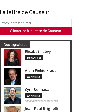
La lettre de Causeur
Nos signatures
Elisabeth Lévy
1190 Articles
Alain Finkielkraut
202 Articles
Cyril Bennasar
231 Articles
https://bennasarlaffranchi.fr
Jean-Paul Brighelli