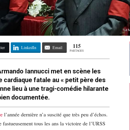
"La 
115
ter
LinkedIn
Email
PARTAGES
 Armando Iannucci met en scène les
se cardiaque fatale au « petit père des
nne lieu à une tragi-comédie hilarante
 bien documentée.
re
l’année dernière n’a suscité que très peu d’échos.
 fastueusement tous les ans la victoire de l’URSS