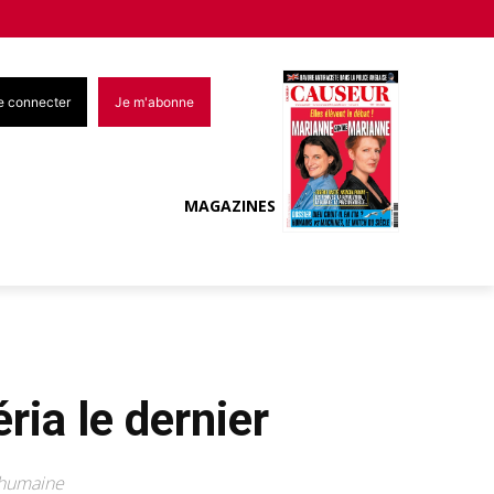
e connecter
Je m'abonne
MAGAZINES
éria le dernier
 humaine