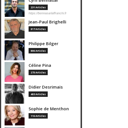
Cyril Bennasar
231 Articles
https://bennasarlaffranchi.fr
Jean-Paul Brighelli
817 Articles
Philippe Bilger
806 Articles
Céline Pina
273 Articles
Didier Desrimais
403 Articles
Sophie de Menthon
116 Articles