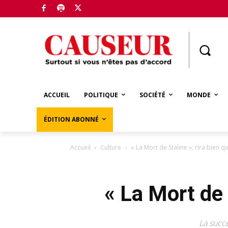
Boutique
ACCUEIL
POLITIQUE
SOCIÉTÉ
MONDE
ÉDITION ABONNÉ
Accueil
Culture
« La Mort de Staline »: rira bien qu
« La Mort de S
La succ