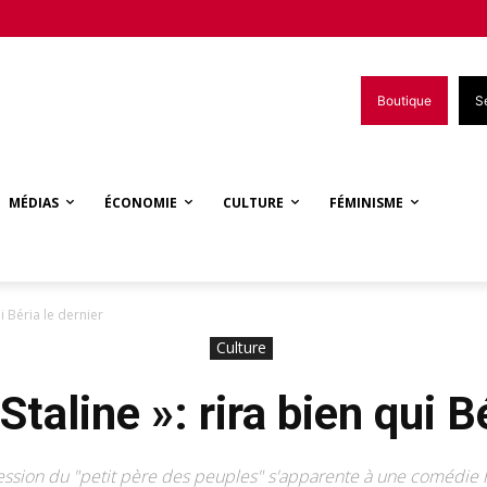
Boutique
S
MÉDIAS
ÉCONOMIE
CULTURE
FÉMINISME
i Béria le dernier
Culture
taline »: rira bien qui B
ession du "petit père des peuples" s'apparente à une comédie