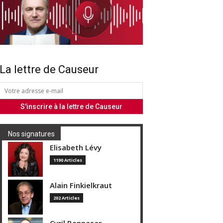
La lettre de Causeur
Nos signatures
Elisabeth Lévy
1190 Articles
Alain Finkielkraut
202 Articles