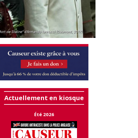
Mort de Staline" d'Armando Iannucci (Gaumont, 2017)
Actuellement en kiosque
Été 2026