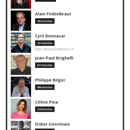
Alain Finkielkraut
202 Articles
Cyril Bennasar
231 Articles
https://bennasarlaffranchi.fr
Jean-Paul Brighelli
817 Articles
Philippe Bilger
806 Articles
Céline Pina
273 Articles
Didier Desrimais