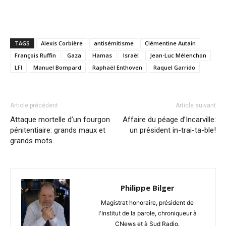
TAGS
Alexis Corbière
antisémitisme
Clémentine Autain
François Ruffin
Gaza
Hamas
Israël
Jean-Luc Mélenchon
LFI
Manuel Bompard
Raphaël Enthoven
Raquel Garrido
Article précédent
Article suivant
Attaque mortelle d’un fourgon
Affaire du péage d’Incarville:
pénitentiaire: grands maux et
un président in-trai-ta-ble!
grands mots
Philippe Bilger
Magistrat honoraire, président de
l'Institut de la parole, chroniqueur à
CNews et à Sud Radio.