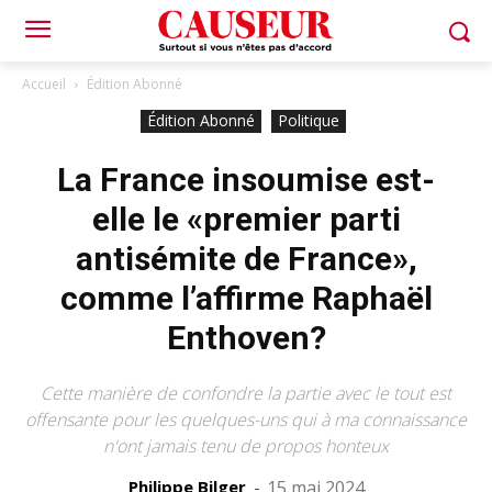
Accueil
Édition Abonné
Édition Abonné
Politique
La France insoumise est-
elle le «premier parti
antisémite de France»,
comme l’affirme Raphaël
Enthoven?
Cette manière de confondre la partie avec le tout est
offensante pour les quelques-uns qui à ma connaissance
n'ont jamais tenu de propos honteux
Philippe Bilger
-
15 mai 2024