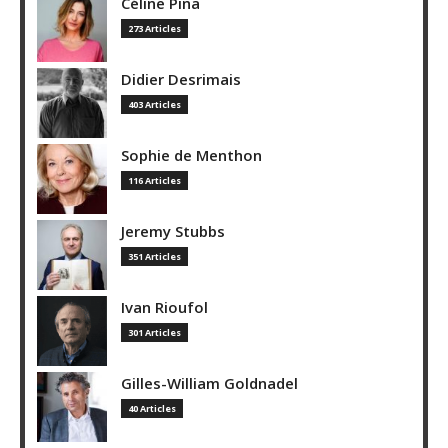
Céline Pina
273 Articles
Didier Desrimais
403 Articles
Sophie de Menthon
116 Articles
Jeremy Stubbs
351 Articles
Ivan Rioufol
301 Articles
Gilles-William Goldnadel
40 Articles