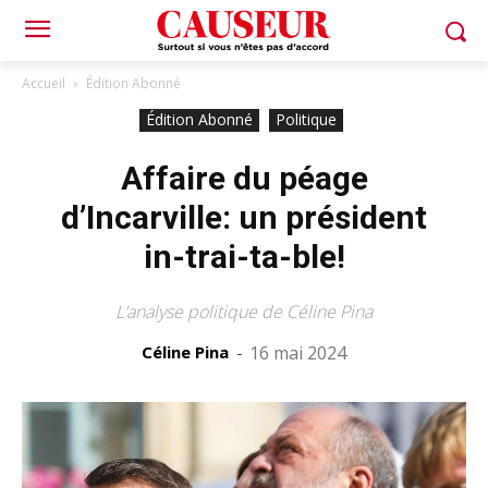
Accueil
Édition Abonné
Édition Abonné
Politique
Affaire du péage
d’Incarville: un président
in-trai-ta-ble!
L’analyse politique de Céline Pina
Céline Pina
-
16 mai 2024