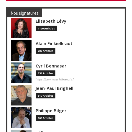
Nos signatures
Elisabeth Lévy
1190 Articles
Alain Finkielkraut
202 Articles
Cyril Bennasar
231 Articles
https://bennasarlaffranchi.fr
Jean-Paul Brighelli
817 Articles
Philippe Bilger
806 Articles