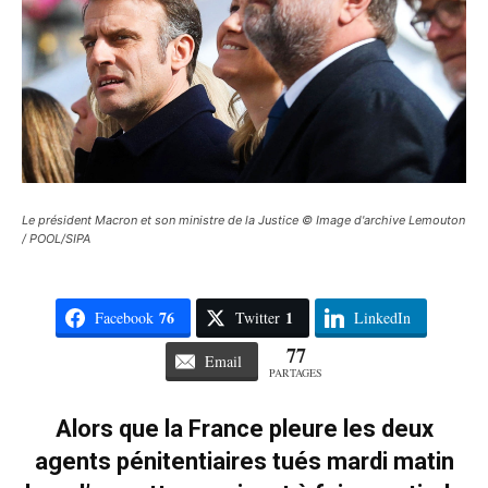
Le président Macron et son ministre de la Justice © Image d'archive Lemouton
/ POOL/SIPA
76
1
Facebook
Twitter
LinkedIn
77
Email
PARTAGES
Alors que la France pleure les deux
agents pénitentiaires tués mardi matin