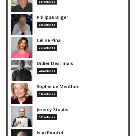
817 Articles
Philippe Bilger
806 Articles
Céline Pina
273 Articles
Didier Desrimais
404 Articles
Sophie de Menthon
116 Articles
Jeremy Stubbs
351 Articles
Ivan Rioufol