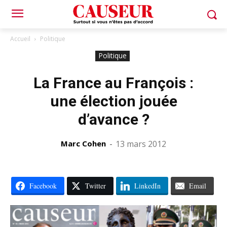
Accueil
Politique
Politique
La France au François :
une élection jouée
d’avance ?
Marc Cohen
-
13 mars 2012
Facebook
Twitter
LinkedIn
Email