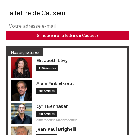
La lettre de Causeur
Nos signatures
Elisabeth Lévy
1190 Articles
Alain Finkielkraut
202 Articles
Cyril Bennasar
231 Articles
https://bennasarlaffranchi.fr
Jean-Paul Brighelli