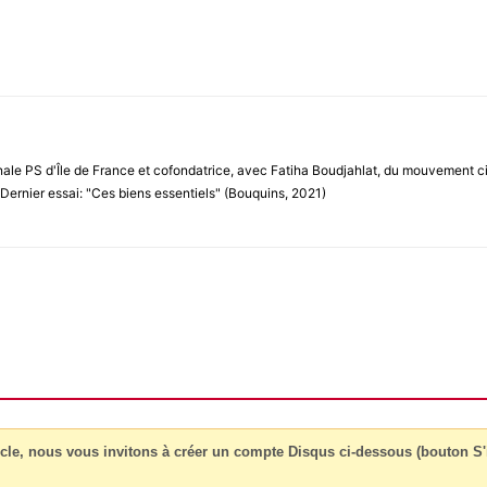
ale PS d'Île de France et cofondatrice, avec Fatiha Boudjahlat, du mouvement ci
Dernier essai: "Ces biens essentiels" (Bouquins, 2021)
cle, nous vous invitons à créer un compte Disqus ci-dessous (bouton S'i