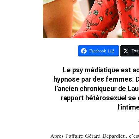
112
Facebook
Twit
Le psy médiatique est a
hypnose par des femmes. D
l’ancien chroniqueur de La
rapport hétérosexuel se c
l’intim
Après l’affaire Gérard Depardieu, c’es