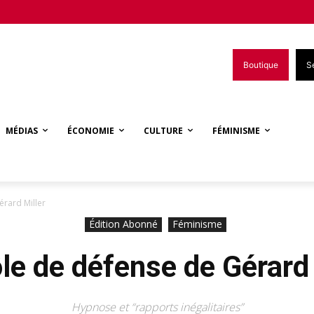
Boutique
S
MÉDIAS
ÉCONOMIE
CULTURE
FÉMINISME
érard Miller
Édition Abonné
Féminisme
ôle de défense de Gérard 
Hypnose et “rapports inégalitaires”