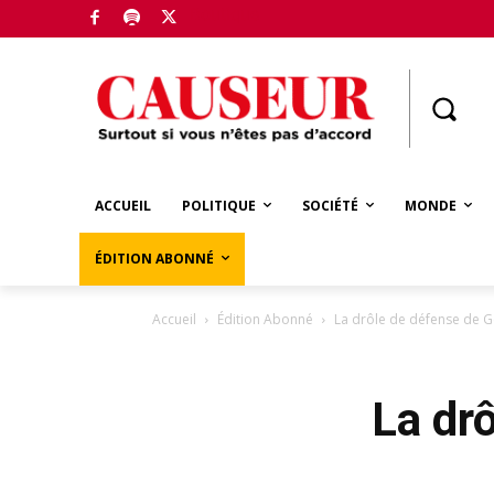
Boutique
ACCUEIL
POLITIQUE
SOCIÉTÉ
MONDE
ÉDITION ABONNÉ
Accueil
Édition Abonné
La drôle de défense de G
La dr