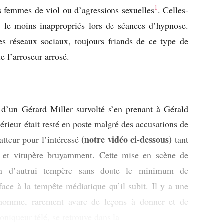
1
rs femmes de viol ou d’agressions sexuelles
. Celles-
 le moins inappropriés lors de séances d’hypnose.
 les réseaux sociaux, toujours friands de ce type de
de l’arroseur arrosé.
n d’un Gérard Miller survolté s’en prenant à Gérald
érieur était resté en poste malgré des accusations de
(notre vidéo ci-dessous)
latteur pour l’intéressé
tant
on et vitupère bruyamment. Cette mise en scène de
ion d’autrui tempère sans doute le minimum de
ace à la tempête médiatique qu’il subit. Il y a une
 homme, rarement avare de leçons à donner et de
niqueur télé, se retrouve dans la