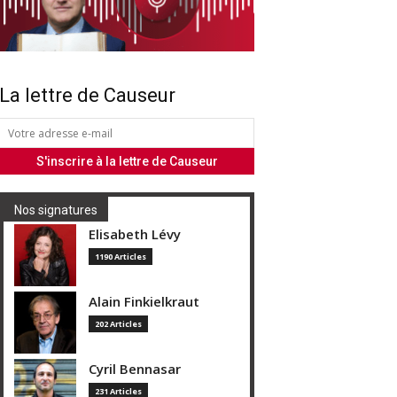
La lettre de Causeur
Nos signatures
Elisabeth Lévy
1190 Articles
Alain Finkielkraut
202 Articles
Cyril Bennasar
231 Articles