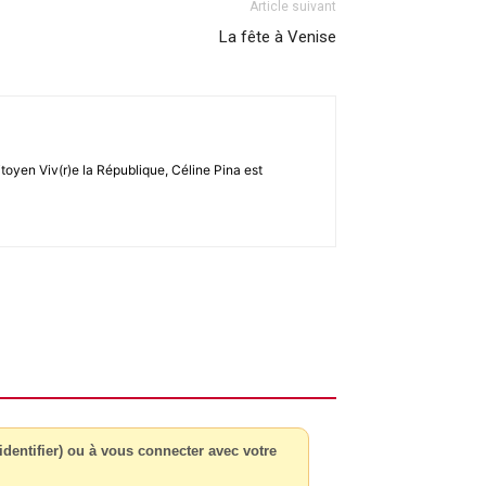
Article suivant
La fête à Venise
toyen Viv(r)e la République, Céline Pina est
dentifier) ou à vous connecter avec votre