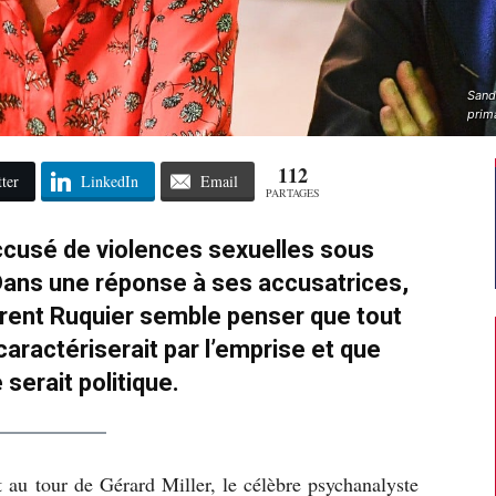
Sandr
prima
112
ter
LinkedIn
Email
PARTAGES
ccusé de violences sexuelles sous
ans une réponse à ses accusatrices,
urent Ruquier semble penser que tout
aractériserait par l’emprise et que
e serait politique.
t au tour de Gérard Miller, le célèbre psychanalyste