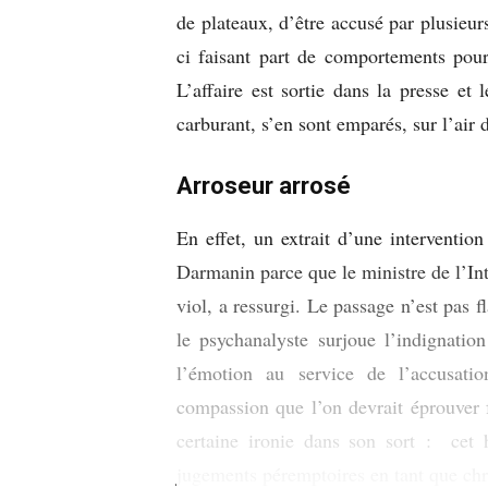
de plateaux, d’être accusé par plusieu
ci faisant part de comportements pour
L’affaire est sortie dans la presse et
carburant, s’en sont emparés, sur l’air 
Arroseur arrosé
En effet, un extrait d’une interventio
Darmanin parce que le ministre de l’Int
viol, a ressurgi. Le passage n’est pas f
le psychanalyste surjoue l’indignati
l’émotion au service de l’accusat
compassion que l’on devrait éprouver f
certaine ironie dans son sort : cet
jugements péremptoires en tant que chro