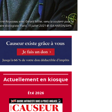
ine Rousseau avec Gérard Miller, venu la soutenir pour la
ire écologiste, Paris, 11 juillet 2021 © ISA HARSIN/SIPA
Actuellement en kiosque
Été 2026