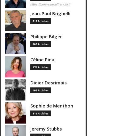
https://bennasarlaffranchi.fr
Jean-Paul Brighelli
817 Articles
Philippe Bilger
805 Articles
Céline Pina
273 Articles
Didier Desrimais
403 Articles
Sophie de Menthon
116 Articles
Jeremy Stubbs