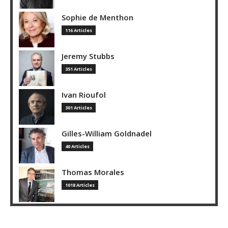
Sophie de Menthon
116 Articles
Jeremy Stubbs
351 Articles
Ivan Rioufol
301 Articles
Gilles-William Goldnadel
40 Articles
Thomas Morales
1018 Articles