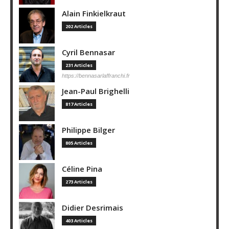
Alain Finkielkraut
202 Articles
Cyril Bennasar
231 Articles
https://bennasarlaffranchi.fr
Jean-Paul Brighelli
817 Articles
Philippe Bilger
805 Articles
Céline Pina
273 Articles
Didier Desrimais
403 Articles