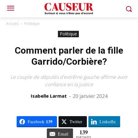
Accueil
Politique
Politique
Comment parler de la fille
Garrido/Corbière?
Le couple de députés d'extrême gauche affirme avoir
confiance en la justice
Isabelle Larmat
-
20 janvier 2024
139
Facebook
Twitter
LinkedIn
139
Email
PARTAGES