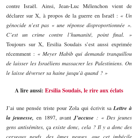
contre Israël. Ainsi, Jean-Luc Mélenchon vient de
déclarer sur X, à propos de la guerre en Israël :
« Un
génocide n’est pas « une réponse disproportionnée ».
C’est un crime contre l’humanité, point final. »
Toujours sur X, Ersilia Soudais s’est aussi exprimée
récemment :
« Meyer Habib qui demande tranquillou
de laisser les Israéliens massacrer les Palestiniens. On
le laisse déverser sa haine jusqu’à quand ? »
A lire aussi:
Ersilia Soudais, le rire aux éclats
J’ai une pensée triste pour Zola qui écrivit sa
Lettre à
la jeunesse,
en 1897, avant
J’accuse
: «
Des
jeunes
gens antisémites,
ça
existe donc, cela ? Il y a donc des
cerveaux neufs, des âmes neuves, que cet imbécile