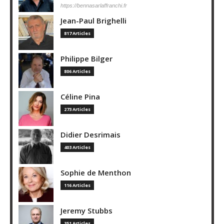
https://bennasarlaffranchi.fr
Jean-Paul Brighelli
817 Articles
Philippe Bilger
806 Articles
Céline Pina
273 Articles
Didier Desrimais
403 Articles
Sophie de Menthon
116 Articles
Jeremy Stubbs
351 Articles