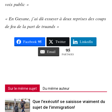
voix public »
« En Guyane, j’ai dû essuyer à deux reprises des coups
de feu de la part de truands »
95
Facebook
Twitter
LinkedIn
95
Email
PARTAGES
Sur le même sujet
Du même auteur
Que l’exécutif se saisisse vraiment du
sujet de l’immigration!