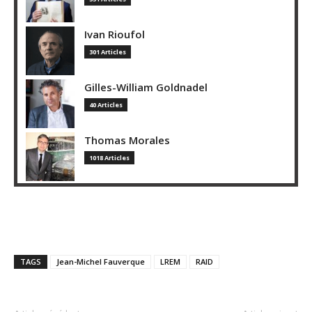
Ivan Rioufol
301 Articles
Gilles-William Goldnadel
40 Articles
Thomas Morales
1018 Articles
TAGS
Jean-Michel Fauverque
LREM
RAID