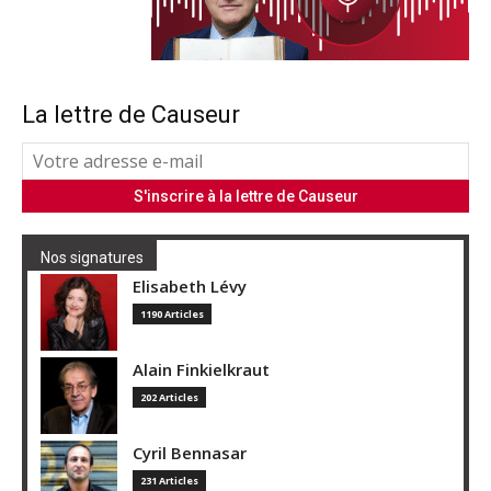
La lettre de Causeur
Nos signatures
Elisabeth Lévy
1190 Articles
Alain Finkielkraut
202 Articles
Cyril Bennasar
231 Articles