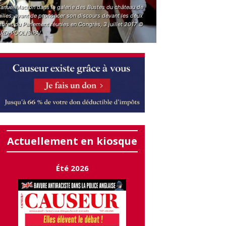
nuel Macron dans la galerie des Bustes du château de
illes, avant de prononcer son discours devant les deux
bres du Parlement réunies en Congrès, 3 juillet 2017 ©
RD-POOL/SIPA/
Actuellement en kiosque
Été 2026