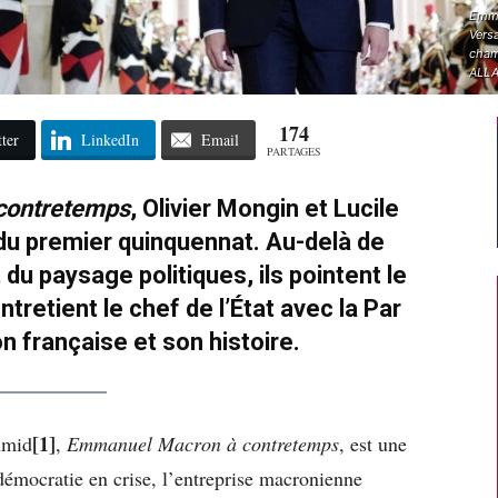
Emma
Versa
cham
ALLA
174
ter
LinkedIn
Email
PARTAGES
contretemps
, Olivier Mongin et Lucile
 du premier quinquennat. Au-delà de
du paysage politiques, ils pointent le
tretient le chef de l’État avec la Par
n française et son histoire.
[1]
hmid
,
Emmanuel Macron à contretemps
, est une
émocratie en crise, l’entreprise macronienne