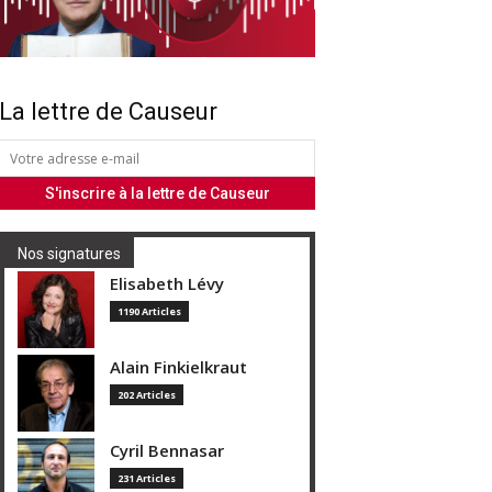
La lettre de Causeur
Nos signatures
Elisabeth Lévy
1190 Articles
Alain Finkielkraut
202 Articles
Cyril Bennasar
231 Articles