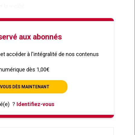
t la société
éservé aux abonnés
le et accéder à l'intégralité de nos contenus
numérique dès 1,00€
VOUS DÈS MAINTENANT
né(e)
?
Identifiez-vous