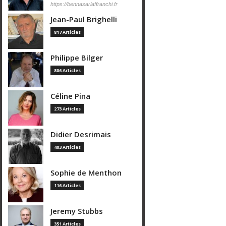
https://bennasarlaffranchi.fr
Jean-Paul Brighelli
817 Articles
Philippe Bilger
806 Articles
Céline Pina
273 Articles
Didier Desrimais
403 Articles
Sophie de Menthon
116 Articles
Jeremy Stubbs
351 Articles