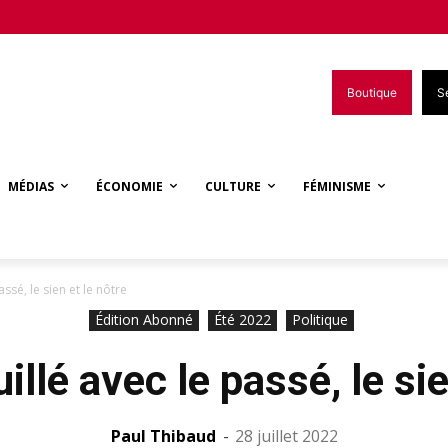
Boutique
S
MÉDIAS
ÉCONOMIE
CULTURE
FÉMINISME
ssé, le sien et le nôtre
Édition Abonné
Été 2022
Politique
llé avec le passé, le sie
Paul Thibaud
-
28 juillet 2022