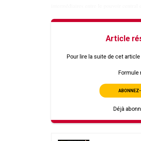
intermédiaires entre le pouvoir central e
Article r
Pour lire la suite de cet artic
Formule 
ABONNEZ-
Déjà abon