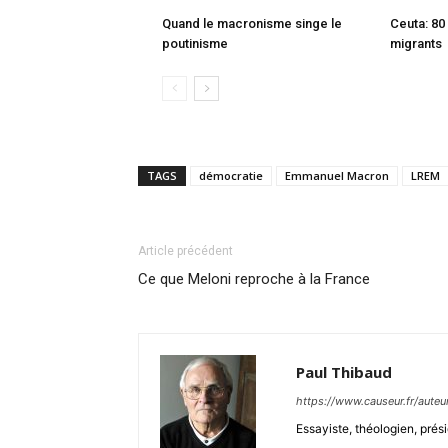
Quand le macronisme singe le
Ceuta: 80
poutinisme
migrants
TAGS
démocratie
Emmanuel Macron
LREM
Article précédent
Ce que Meloni reproche à la France
Paul Thibaud
https://www.causeur.fr/auteu
Essayiste, théologien, prés