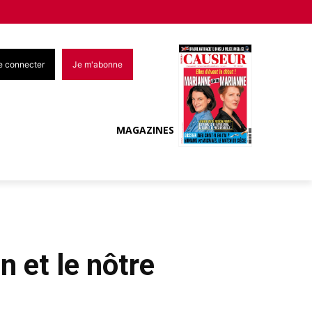
e connecter
Je m'abonne
MAGAZINES
n et le nôtre