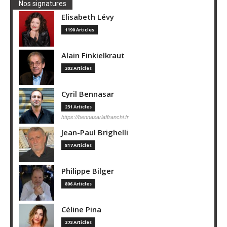
Nos signatures
Elisabeth Lévy
1190 Articles
Alain Finkielkraut
202 Articles
Cyril Bennasar
231 Articles
https://bennasarlaffranchi.fr
Jean-Paul Brighelli
817 Articles
Philippe Bilger
806 Articles
Céline Pina
273 Articles