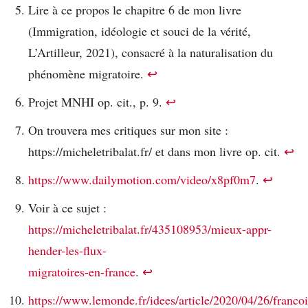
Lire à ce propos le chapitre 6 de mon livre
(Immigration, idéologie et souci de la vérité,
L’Artilleur, 2021), consacré à la naturalisation du
phénomène migratoire.
↩︎
Projet MNHI op. cit., p. 9.
↩︎
On trouvera mes critiques sur mon site :
https://micheletribalat.fr/ et dans mon livre op. cit.
↩︎
https://www.dailymotion.com/video/x8pf0m7
.
↩︎
Voir à ce sujet :
https://micheletribalat.fr/435108953/mieux-appr-
hender-les-flux-
migratoires-en-france
.
↩︎
https://www.lemonde.fr/idees/article/2020/04/26/francoi