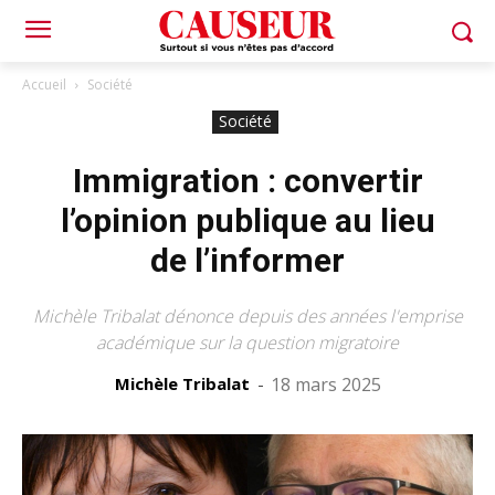
Accueil
Société
Société
Immigration : convertir
l’opinion publique au lieu
de l’informer
Michèle Tribalat dénonce depuis des années l'emprise
académique sur la question migratoire
Michèle Tribalat
-
18 mars 2025