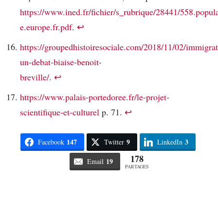
https://www.ined.fr/fichier/s_rubrique/28441/558.popul
e.europe.fr.pdf
.
↩︎
https://groupedhistoiresociale.com/2018/11/02/immigrat
un-debat-biaise-benoit-
breville/
.
↩︎
https://www.palais-portedoree.fr/le-projet-
scientifique-et-culturel
p. 71.
↩︎
147
9
3
Facebook
Twitter
LinkedIn
178
19
Email
PARTAGES