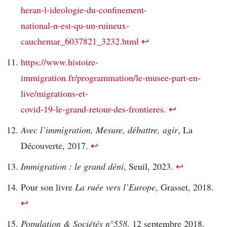
heran-l-ideologie-du-confinement-
national-n-est-qu-un-ruineux-
cauchemar_6037821_3232.html
↩︎
https://www.histoire-
immigration.fr/programmation/le-musee-part-en-
live/migrations-et-
covid-19-le-grand-retour-des-frontieres
.
↩︎
Avec l’immigration, Mesure, débattre, agir
, La
Découverte, 2017.
↩︎
Immigration : le grand déni
, Seuil, 2023.
↩︎
Pour son livre
La ruée vers l’Europe
, Grasset, 2018.
↩︎
Population & Sociétés n°558
, 12 septembre 2018.