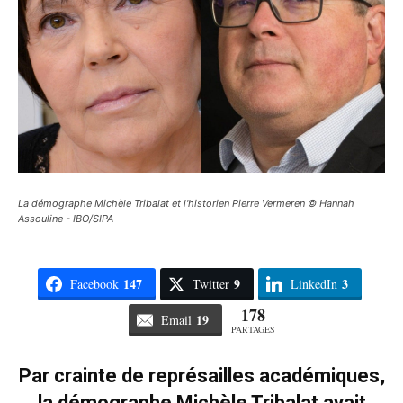
La démographe Michèle Tribalat et l'historien Pierre Vermeren © Hannah
Assouline - IBO/SIPA
147
9
3
Facebook
Twitter
LinkedIn
178
19
Email
PARTAGES
Par crainte de représailles académiques,
la démographe Michèle Tribalat avait