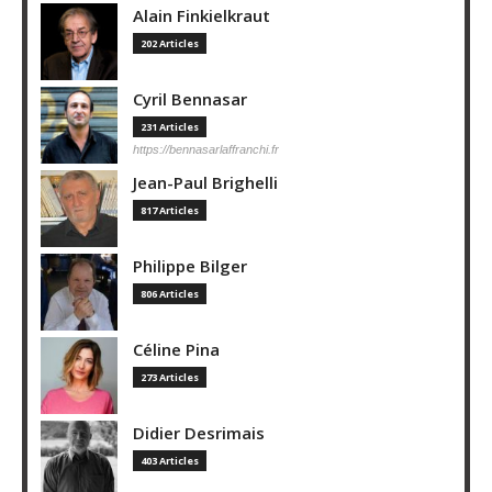
Alain Finkielkraut
202 Articles
Cyril Bennasar
231 Articles
https://bennasarlaffranchi.fr
Jean-Paul Brighelli
817 Articles
Philippe Bilger
806 Articles
Céline Pina
273 Articles
Didier Desrimais
403 Articles