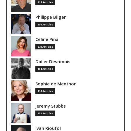
817 Articles
Philippe Bilger
806 Articles
Céline Pina
273 Articles
Didier Desrimais
404 Articles
Sophie de Menthon
116 Articles
Jeremy Stubbs
351 Articles
Ivan Rioufol