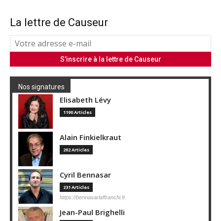
La lettre de Causeur
Nos signatures
Elisabeth Lévy
1190 Articles
Alain Finkielkraut
202 Articles
Cyril Bennasar
231 Articles
https://bennasarlaffranchi.fr
Jean-Paul Brighelli