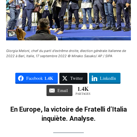
Giorgia Meloni, chef du parti d'extrême droite, élection générale italienne de
2022 à Bari, Italie, 17 septembre 2022 © Minako Sasako/ AP / SIPA
1.4K
Facebook
Twitter
LinkedIn
1.4K
Email
PARTAGES
En Europe, la victoire de Fratelli d’Italia
inquiète. Analyse.