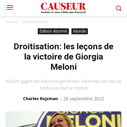
Accueil
Édition Abonné
Édition Abonné
Monde
Droitisation: les leçons de
la victoire de Giorgia
Meloni
Meloni gagne les élections générales italiennes, et cela ne
botte pas tout le monde
Charles Rojzman
-
26 septembre 2022