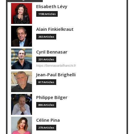
Elisabeth Lévy
1190 Articles
Alain Finkielkraut
202 Articles
Cyril Bennasar
231 Articles
https://bennasarlaffranchi.fr
Jean-Paul Brighelli
817 Articles
Philippe Bilger
806 Articles
Céline Pina
273 Articles