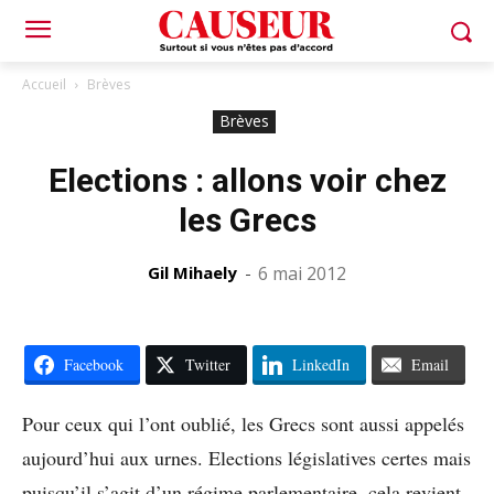
Accueil
Brèves
Brèves
Elections : allons voir chez
les Grecs
Gil Mihaely
-
6 mai 2012
Facebook
Twitter
LinkedIn
Email
Pour ceux qui l’ont oublié, les Grecs sont aussi appelés
aujourd’hui aux urnes. Elections législatives certes mais
puisqu’il s’agit d’un régime parlementaire, cela revient