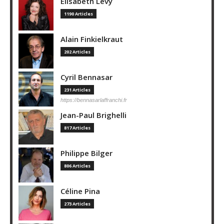
Elisabeth Lévy
1190 Articles
Alain Finkielkraut
202 Articles
Cyril Bennasar
231 Articles
https://bennasarlaffranchi.fr
Jean-Paul Brighelli
817 Articles
Philippe Bilger
806 Articles
Céline Pina
273 Articles