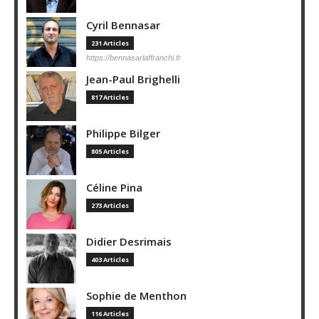
Cyril Bennasar
231 Articles
https://bennasarlaffranchi.fr
Jean-Paul Brighelli
817 Articles
Philippe Bilger
805 Articles
Céline Pina
273 Articles
Didier Desrimais
403 Articles
Sophie de Menthon
116 Articles