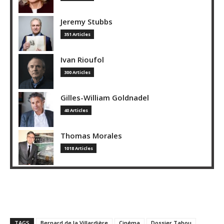
Jeremy Stubbs
351 Articles
Ivan Rioufol
300 Articles
Gilles-William Goldnadel
40 Articles
Thomas Morales
1018 Articles
TAGS
Bernard de la Villardière
Cinéma
Dossier Tabou