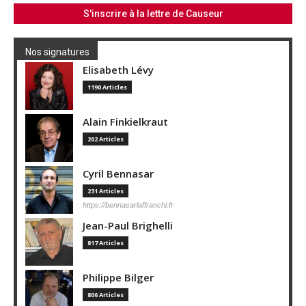
Nos signatures
Elisabeth Lévy
1190 Articles
Alain Finkielkraut
202 Articles
Cyril Bennasar
231 Articles
https://bennasarlaffranchi.fr
Jean-Paul Brighelli
817 Articles
Philippe Bilger
806 Articles