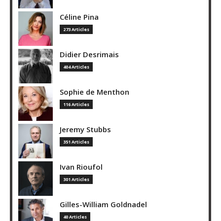
Céline Pina
273 Articles
Didier Desrimais
404 Articles
Sophie de Menthon
116 Articles
Jeremy Stubbs
351 Articles
Ivan Rioufol
301 Articles
Gilles-William Goldnadel
40 Articles