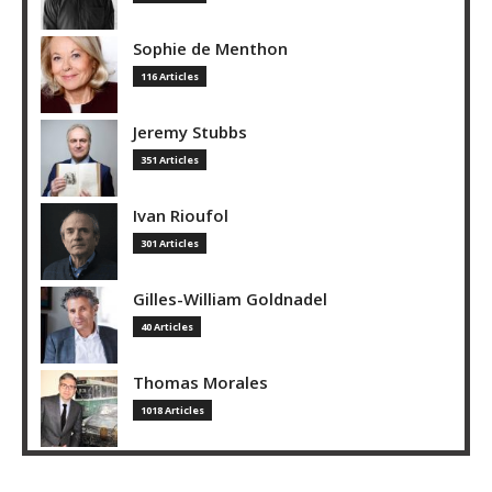
Sophie de Menthon
116 Articles
Jeremy Stubbs
351 Articles
Ivan Rioufol
301 Articles
Gilles-William Goldnadel
40 Articles
Thomas Morales
1018 Articles