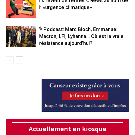
Abonné
Ils rêvent de fermer CNews au nom de
l’ «urgence climatique»
🎙️ Podcast: Marc Bloch, Emmanuel
Macron, LFI, Lyhanna… Où est la vraie
résistance aujourd’hui?
Actuellement en kiosque