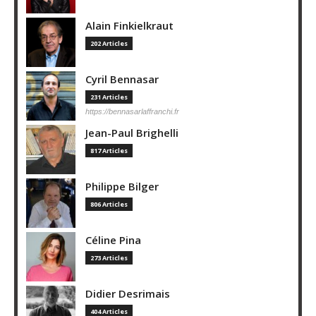
Alain Finkielkraut
202 Articles
Cyril Bennasar
231 Articles
https://bennasarlaffranchi.fr
Jean-Paul Brighelli
817 Articles
Philippe Bilger
806 Articles
Céline Pina
273 Articles
Didier Desrimais
404 Articles