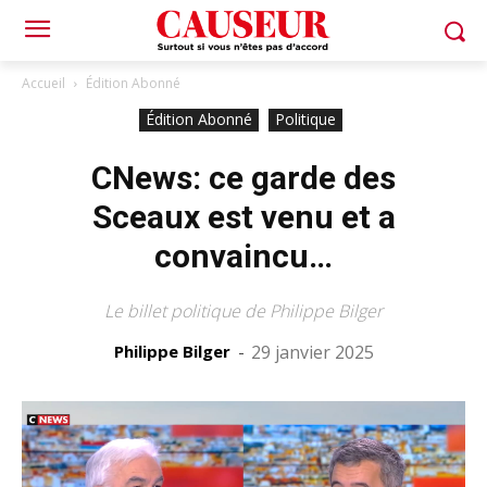
Accueil
Édition Abonné
Édition Abonné
Politique
CNews: ce garde des
Sceaux est venu et a
convaincu…
Le billet politique de Philippe Bilger
Philippe Bilger
-
29 janvier 2025