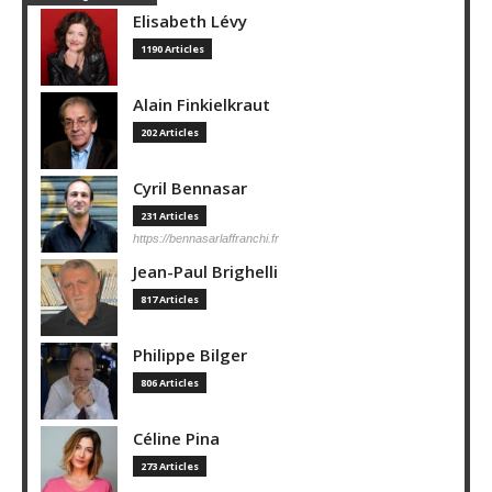
Elisabeth Lévy
1190 Articles
Alain Finkielkraut
202 Articles
Cyril Bennasar
231 Articles
https://bennasarlaffranchi.fr
Jean-Paul Brighelli
817 Articles
Philippe Bilger
806 Articles
Céline Pina
273 Articles