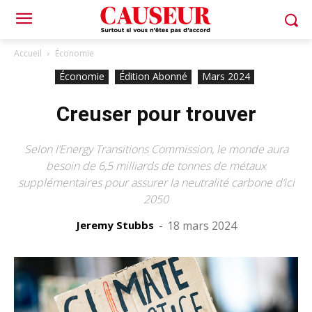
Accueil
Économie
Économie
Édition Abonné
Mars 2024
Creuser pour trouver
Selon l’Energy Transitions Commission, le monde aura
besoin de 6,5 milliards de tonnes de métaux
supplémentaires pour assurer la neutralité carbone d’ici
2050
Jeremy Stubbs
-
18 mars 2024