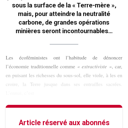
sous la surface de la « Terre-mère »,
mais, pour atteindre la neutralité
carbone, de grandes opérations
minières seront incontournables…
Les écoféministes ont l’habitude de dénoncer
l’économie traditionnelle comme
« extractiviste »
, car,
en puisant les richesses du sous-sol, elle viole, à les en
croire, la Terre jusque dans ses entrailles sacrées.
L’ennui, c’est
Article réservé aux abonnés