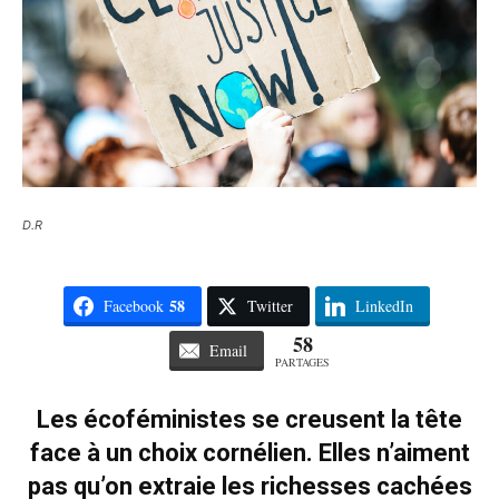
D.R
58
Facebook
Twitter
LinkedIn
58
Email
PARTAGES
Les écoféministes se creusent la tête
face à un choix cornélien. Elles n’aiment
pas qu’on extraie les richesses cachées