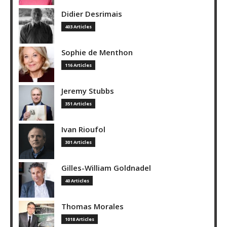
Didier Desrimais
403 Articles
Sophie de Menthon
116 Articles
Jeremy Stubbs
351 Articles
Ivan Rioufol
301 Articles
Gilles-William Goldnadel
40 Articles
Thomas Morales
1018 Articles