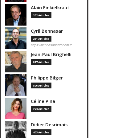
Alain Finkielkraut
202 Articles
Cyril Bennasar
231 Articles
https://bennasarlaffranchi.fr
Jean-Paul Brighelli
817 Articles
Philippe Bilger
806 Articles
Céline Pina
273 Articles
Didier Desrimais
403 Articles