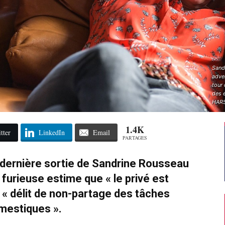
Sand
adve
tour 
des é
HARS
1.4K
tter
LinkedIn
Email
PARTAGES
a dernière sortie de Sandrine Rousseau
 furieuse estime que « le privé est
n « délit de non-partage des tâches
mestiques ».