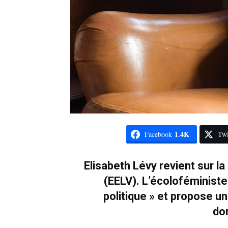
1.4K
Facebook
Twi
Elisabeth Lévy revient sur l
(EELV). L’écoloféministe
politique » et propose u
do