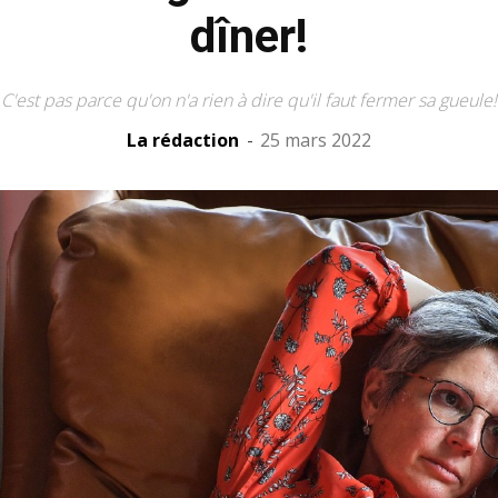
dîner!
C'est pas parce qu'on n'a rien à dire qu'il faut fermer sa gueule!
La rédaction
-
25 mars 2022