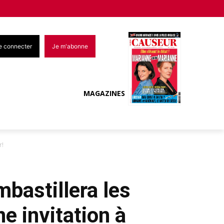
e connecter
Je m'abonne
MAGAZINES
r!
bastillera les
 invitation à