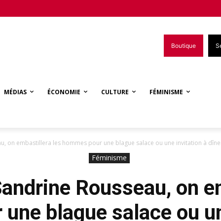
Boutique
S
MÉDIAS
ÉCONOMIE
CULTURE
FÉMINISME
u, on embastillera les hommes pour une blague salace ou une invitation à dîne
Féminisme
Sandrine Rousseau, on em
une blague salace ou une