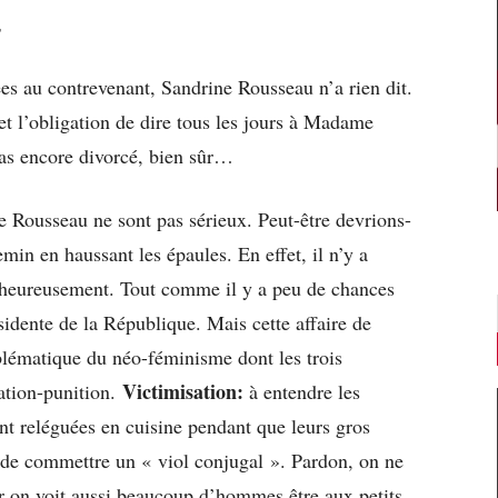
r
ées au contrevenant, Sandrine Rousseau n’a rien dit.
t l’obligation de dire tous les jours à Madame
 pas encore divorcé, bien sûr…
 Rousseau ne sont pas sérieux. Peut-être devrions-
min en haussant les épaules. En effet, il n’y a
r heureusement. Tout comme il y a peu de chances
dente de la République. Mais cette affaire de
lématique du néo-féminisme dont les trois
Victimisation:
ation-punition.
à entendre les
nt reléguées en cuisine pendant que leurs gros
t de commettre un « viol conjugal ». Pardon, on ne
r on voit aussi beaucoup d’hommes être aux petits