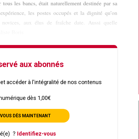
 tous les bancs, était naturellement destinée par sa
 expérience, les postes occupés et la dignité qu’on
 novices, aux élus de fraîche date. Aussi quelle
liste Boris
éservé aux abonnés
le et accéder à l'intégralité de nos contenus
numérique dès 1,00€
VOUS DÈS MAINTENANT
né(e)
?
Identifiez-vous