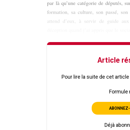
par là qu’une catégorie de députés, sur
formation, sa culture, son passé, son
attend d’eux, à servir de guide aux
déception quand j’ai appris que le socia
Article r
Pour lire la suite de cet artic
Formule 
ABONNEZ-
Déjà abon