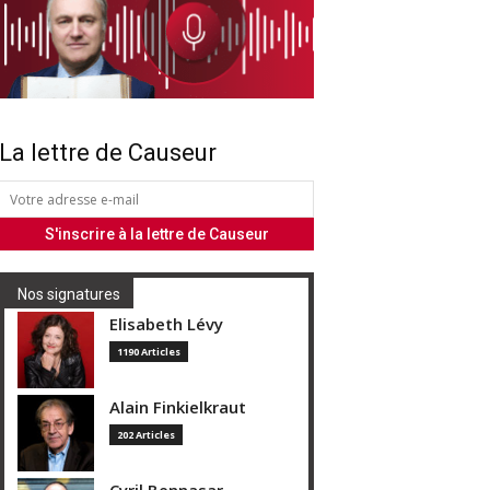
La lettre de Causeur
Nos signatures
Elisabeth Lévy
1190 Articles
Alain Finkielkraut
202 Articles