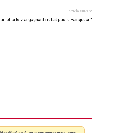
Article suivant
ur: et si le vrai gagnant n’était pas le vainqueur?
dentifier) ou à vous connecter avec votre