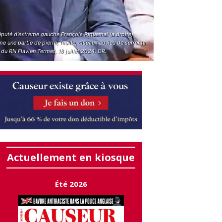
éputé d'extrème gauche François Piquemal (à droite)
e une partie de pierre, feuille, ciseaux au lieu de serrer la
du RN Flavien Termet, 18 juillet 2024. DR.
Actuellement en kiosque
Été 2026