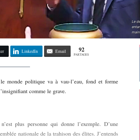
Le d
entam
main 
92
ter
LinkedIn
Email
PARTAGES
 le monde politique va à vau-l’eau, fond et forme
 l’insignifiant comme le grave.
 n’est plus personne qui donne l’exemple. D’une
emblée nationale de la trahison des élites. J’entends