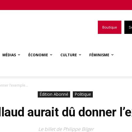
Boutique
S
MÉDIAS
ÉCONOMIE
CULTURE
FÉMINISME
donner l’exemple…
Édition Abonné
Politique
llaud aurait dû donner l
Le billet de Philippe Bilger