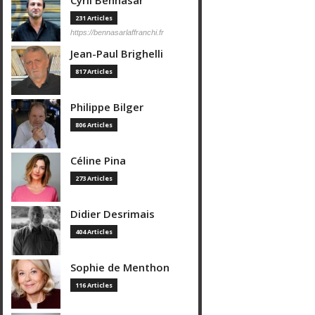
Cyril Bennasar
231 Articles
https://bennasarlaffranchi.fr
Jean-Paul Brighelli
817 Articles
Philippe Bilger
806 Articles
Céline Pina
273 Articles
Didier Desrimais
404 Articles
Sophie de Menthon
116 Articles