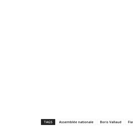
TAGS
Assemblée nationale
Boris Vallaud
Fl