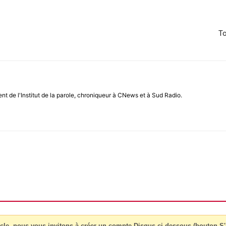
To
ent de l'Institut de la parole, chroniqueur à CNews et à Sud Radio.
cle, nous vous invitons à créer un compte Disqus ci-dessous (bouton S'i