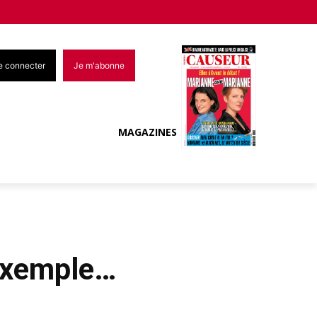
e connecter
Je m'abonne
MAGAZINES
’exemple…