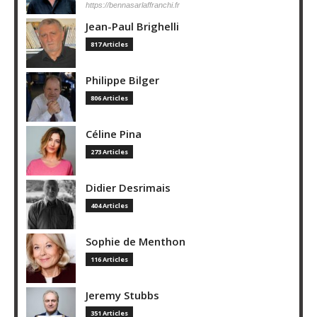
https://bennasarlaffranchi.fr
Jean-Paul Brighelli
817 Articles
Philippe Bilger
806 Articles
Céline Pina
273 Articles
Didier Desrimais
404 Articles
Sophie de Menthon
116 Articles
Jeremy Stubbs
351 Articles