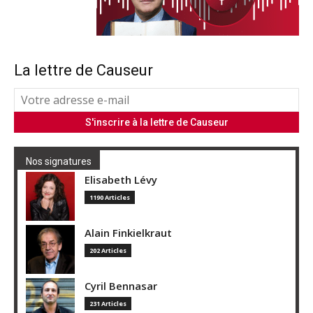
La lettre de Causeur
Nos signatures
Elisabeth Lévy
1190 Articles
Alain Finkielkraut
202 Articles
Cyril Bennasar
231 Articles