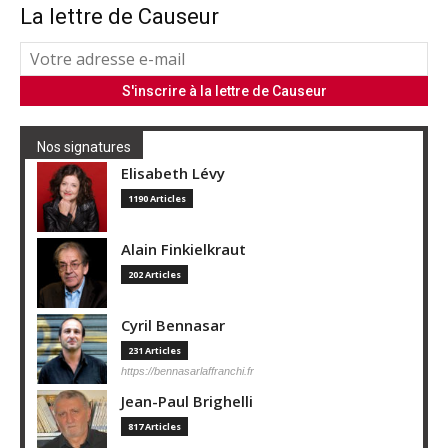
La lettre de Causeur
Nos signatures
Elisabeth Lévy
1190 Articles
Alain Finkielkraut
202 Articles
Cyril Bennasar
231 Articles
https://bennasarlaffranchi.fr
Jean-Paul Brighelli
817 Articles