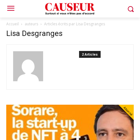
Accueil
auteurs
Articles écrits par Lisa Desgranges
Lisa Desgranges
2 Articles
Abonné