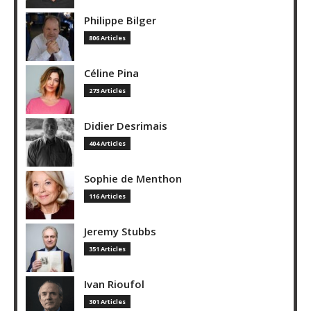
Philippe Bilger
806 Articles
Céline Pina
273 Articles
Didier Desrimais
404 Articles
Sophie de Menthon
116 Articles
Jeremy Stubbs
351 Articles
Ivan Rioufol
301 Articles