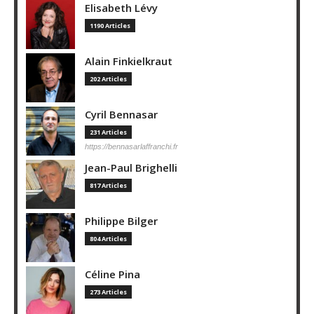
Elisabeth Lévy
1190 Articles
Alain Finkielkraut
202 Articles
Cyril Bennasar
231 Articles
https://bennasarlaffranchi.fr
Jean-Paul Brighelli
817 Articles
Philippe Bilger
804 Articles
Céline Pina
273 Articles