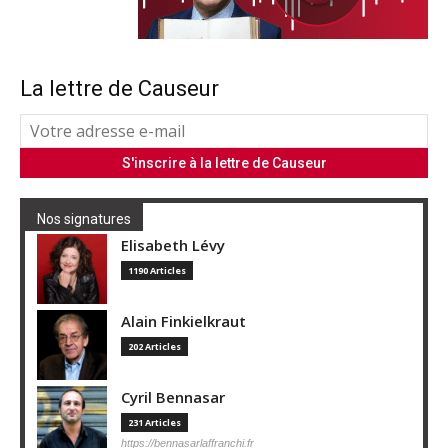
La lettre de Causeur
Nos signatures
Elisabeth Lévy
1190 Articles
Alain Finkielkraut
202 Articles
Cyril Bennasar
231 Articles
https://bennasarlaffranchi.fr