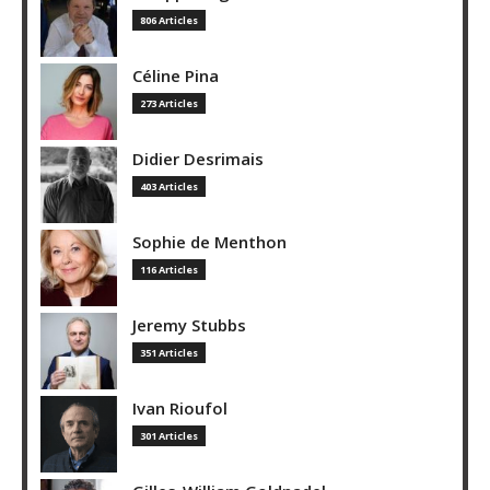
806 Articles
Céline Pina
273 Articles
Didier Desrimais
403 Articles
Sophie de Menthon
116 Articles
Jeremy Stubbs
351 Articles
Ivan Rioufol
301 Articles