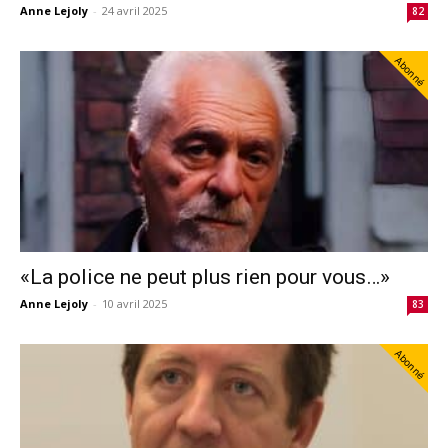
Anne Lejoly
-
24 avril 2025
82
Abonné
«La police ne peut plus rien pour vous…»
Anne Lejoly
-
10 avril 2025
83
Abonné