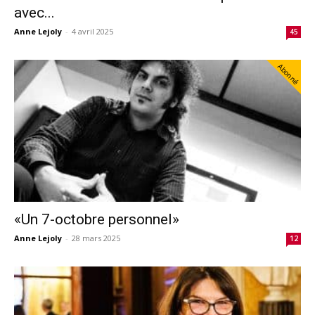
avec...
Anne Lejoly
-
4 avril 2025
45
Abonné
«Un 7-octobre personnel»
Anne Lejoly
-
28 mars 2025
12