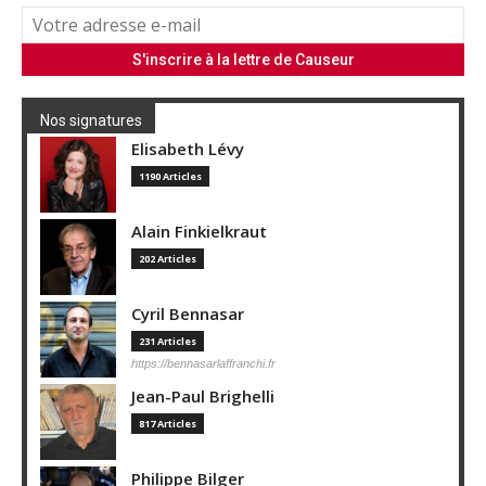
Nos signatures
Elisabeth Lévy
1190 Articles
Alain Finkielkraut
202 Articles
Cyril Bennasar
231 Articles
https://bennasarlaffranchi.fr
Jean-Paul Brighelli
817 Articles
Philippe Bilger